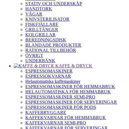
STATIV OCH UNDERSKÅP
HANDTORK
VÅGAR
KNIVSTERILISATOR
FISKFJÄLLARE
GRILLTÄNGER
KOLGRILLAR
BEREDNINGSDISK
BLANDADE PRODUKTER
RATIONAL TILLBEHÖR
ÖVRIGT
UNDERBÄNK
KAFFE & DRYCK
ESPRESSOMASKINER
ESPRESSOKVARNAR
Helautomatiska kaffemaskiner
ESPRESSOMASKINER FÖR HEMMABRUK
HELAUTOMATISKA FÖR HEMMABRUK
ESPRESSOMASKINER SEMI-PRO
ESPRESSOMASKINER FÖR SERVERINGAR
ESPRESSOMASKINER FÖR PODS
KAFFEBRYGGARE
KAFFEKVARNAR FÖR HEMMABRUK
KAFFEKVARNAR SEMI-PRO
KAFFEKVARNAR FÖR SERVERINGAR