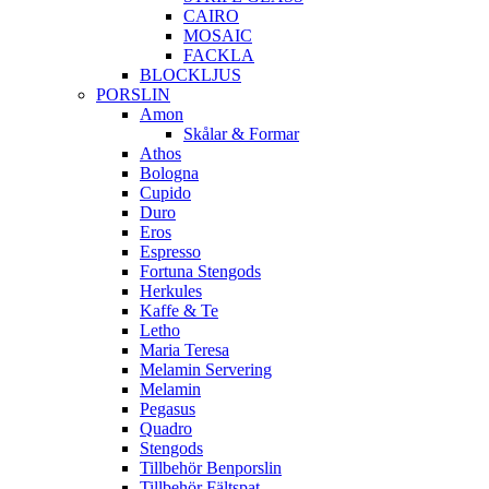
CAIRO
MOSAIC
FACKLA
BLOCKLJUS
PORSLIN
Amon
Skålar & Formar
Athos
Bologna
Cupido
Duro
Eros
Espresso
Fortuna Stengods
Herkules
Kaffe & Te
Letho
Maria Teresa
Melamin Servering
Melamin
Pegasus
Quadro
Stengods
Tillbehör Benporslin
Tillbehör Fältspat