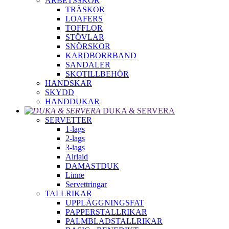
ARBETSSKOR
TRÄSKOR
LOAFERS
TOFFLOR
STÖVLAR
SNÖRSKOR
KARDBORRBAND
SANDALER
SKOTILLBEHÖR
HANDSKAR
SKYDD
HANDDUKAR
DUKA & SERVERA
SERVETTER
1-lags
2-lags
3-lags
Airlaid
DAMASTDUK
Linne
Servettringar
TALLRIKAR
UPPLÄGGNINGSFAT
PAPPERSTALLRIKAR
PALMBLADSTALLRIKAR