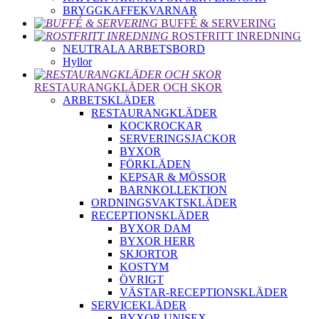
BRYGGKAFFEKVARNAR
BUFFÉ & SERVERING
ROSTFRITT INREDNING
NEUTRALA ARBETSBORD
Hyllor
RESTAURANGKLÄDER OCH SKOR
ARBETSKLÄDER
RESTAURANGKLÄDER
KOCKROCKAR
SERVERINGSJACKOR
BYXOR
FÖRKLÄDEN
KEPSAR & MÖSSOR
BARNKOLLEKTION
ORDNINGSVAKTSKLÄDER
RECEPTIONSKLÄDER
BYXOR DAM
BYXOR HERR
SKJORTOR
KOSTYM
ÖVRIGT
VÄSTAR-RECEPTIONSKLÄDER
SERVICEKLÄDER
BYXOR UNISEX