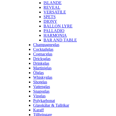
ISLANDE
REVEAL
VERSATILE
SPETS
DIONY
BALLON LYRE
PALLADIO
HARMONIA
BAR AND TABLE
Champagneglas
Cocktailglas
Cognacglas
Dricksglas
Drinkglas
Martiniglas
Ölglas
Whiskyglas
Shotglas
Vattenglas
Snapsglas
Vinglas
Polykarbonat
Glasskålar & Tallrikar
Karaff
Tillbringare