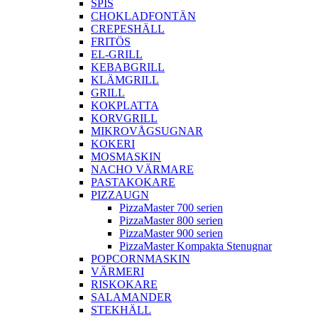
SPIS
CHOKLADFONTÄN
CREPESHÄLL
FRITÖS
EL-GRILL
KEBABGRILL
KLÄMGRILL
GRILL
KOKPLATTA
KORVGRILL
MIKROVÅGSUGNAR
KOKERI
MOSMASKIN
NACHO VÄRMARE
PASTAKOKARE
PIZZAUGN
PizzaMaster 700 serien
PizzaMaster 800 serien
PizzaMaster 900 serien
PizzaMaster Kompakta Stenugnar
POPCORNMASKIN
VÄRMERI
RISKOKARE
SALAMANDER
STEKHÄLL