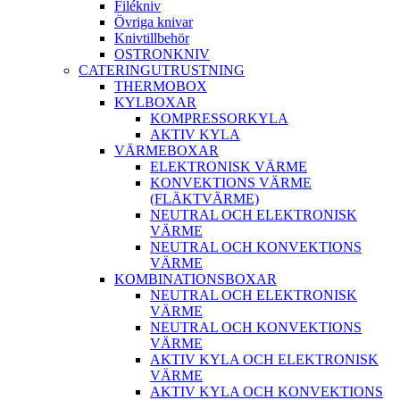
Filékniv
Övriga knivar
Knivtillbehör
OSTRONKNIV
CATERINGUTRUSTNING
THERMOBOX
KYLBOXAR
KOMPRESSORKYLA
AKTIV KYLA
VÄRMEBOXAR
ELEKTRONISK VÄRME
KONVEKTIONS VÄRME
(FLÄKTVÄRME)
NEUTRAL OCH ELEKTRONISK
VÄRME
NEUTRAL OCH KONVEKTIONS
VÄRME
KOMBINATIONSBOXAR
NEUTRAL OCH ELEKTRONISK
VÄRME
NEUTRAL OCH KONVEKTIONS
VÄRME
AKTIV KYLA OCH ELEKTRONISK
VÄRME
AKTIV KYLA OCH KONVEKTIONS