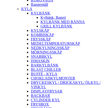
KORGVAGN
Rangerställ
KYLA
KYLBÄNK
Kylbänk, Bageri
KYLBÄNK MED RÄNNA
GRILL KYLBÄNK
KYLSKÅP
KOMBISKÅP
FRYSSKÅP
MEDELTEMPERATURSKÅP
NEDKYLNINGSSKÅP
MÖRNINGSSKÅP
SNABBKYL
ISMASKIN
BARKYLBÄNK
BLAST CHILLER
BUFFÉ - KYLA
CHOKLADKYLMONTER
DRYCKESKYL / DRICKAKYL/ ÖLKYL /
VINKYL
DISPLAYFRYSAR
BACKBAR
CYLINDER KYL
FRYSBOX