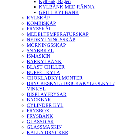
Kylbänk, Bageri
KYLBÄNK MED RÄNNA
GRILL KYLBÄNK
KYLSKÅP
KOMBISKÅP
FRYSSKÅP
MEDELTEMPERATURSKÅP
NEDKYLNINGSSKÅP
MÖRNINGSSKÅP
SNABBKYL
ISMASKIN
BARKYLBÄNK
BLAST CHILLER
BUFFÉ - KYLA
CHOKLADKYLMONTER
DRYCKESKYL / DRICKAKYL/ ÖLKYL /
VINKYL
DISPLAYFRYSAR
BACKBAR
CYLINDER KYL
FRYSBOX
FRYSBÄNK
GLASSDISK
GLASSMASKIN
KALLA DRYCKER