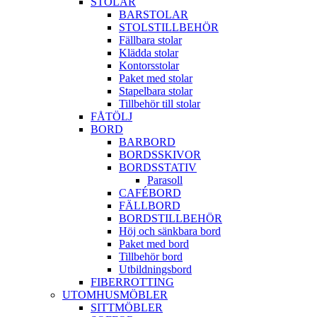
STOLAR
BARSTOLAR
STOLSTILLBEHÖR
Fällbara stolar
Klädda stolar
Kontorsstolar
Paket med stolar
Stapelbara stolar
Tillbehör till stolar
FÅTÖLJ
BORD
BARBORD
BORDSSKIVOR
BORDSSTATIV
Parasoll
CAFÉBORD
FÄLLBORD
BORDSTILLBEHÖR
Höj och sänkbara bord
Paket med bord
Tillbehör bord
Utbildningsbord
FIBERROTTING
UTOMHUSMÖBLER
SITTMÖBLER