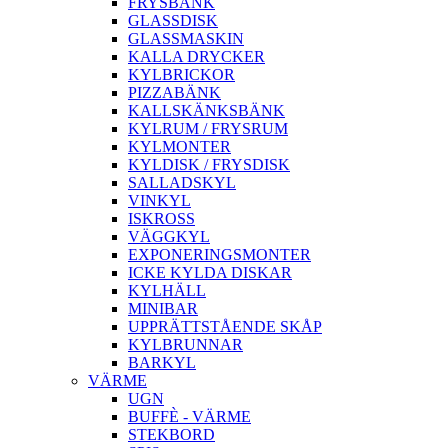
FRYSBÄNK
GLASSDISK
GLASSMASKIN
KALLA DRYCKER
KYLBRICKOR
PIZZABÄNK
KALLSKÄNKSBÄNK
KYLRUM / FRYSRUM
KYLMONTER
KYLDISK / FRYSDISK
SALLADSKYL
VINKYL
ISKROSS
VÄGGKYL
EXPONERINGSMONTER
ICKE KYLDA DISKAR
KYLHÄLL
MINIBAR
UPPRÄTTSTÅENDE SKÅP
KYLBRUNNAR
BARKYL
VÄRME
UGN
BUFFÈ - VÄRME
STEKBORD