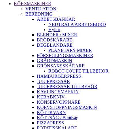
KÖKSMASKINER
VENTILATION
BEREDNING
ARBETSBÄNKAR
NEUTRALA ARBETSBORD
Hyllor
BLENDER / MIXER
BRÖDSKÄRARE
DEGBLANDARE
PLANETARY MIXER
FÖRSEGLINGSMASKINER
GRÄDDMASKIN
GRÖNSAKSSKÄRARE
ROBOT COUPE TILLBEHOR
HAMBURGERPRESS
JUICEPRESSAR
JUICEPRESSAR TILLBEHÖR
KAVLINGSMASKIN
KEBABKNIV
KONSERVÖPPNARE
KORVSTOPPNINGSMASKIN
KÖTTKVARN
KÖTTSÅG / Bandsåg
PIZZAPRESS
POTATISSKALARE