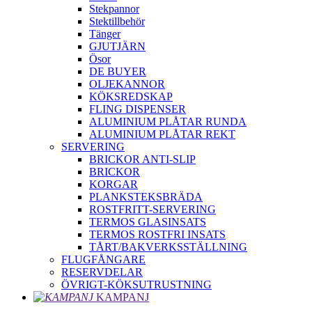
Stekpannor
Stektillbehör
Tänger
GJUTJÄRN
Ösor
DE BUYER
OLJEKANNOR
KÖKSREDSKAP
FLING DISPENSER
ALUMINIUM PLÅTAR RUNDA
ALUMINIUM PLÅTAR REKT
SERVERING
BRICKOR ANTI-SLIP
BRICKOR
KORGAR
PLANKSTEKSBRÄDA
ROSTFRITT-SERVERING
TERMOS GLASINSATS
TERMOS ROSTFRI INSATS
TÅRT/BAKVERKSSTÄLLNING
FLUGFÅNGARE
RESERVDELAR
ÖVRIGT-KÖKSUTRUSTNING
KAMPANJ