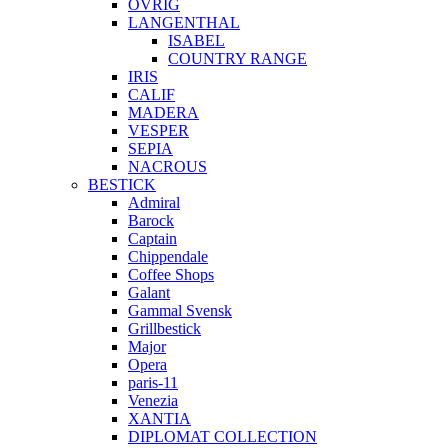
ÖVRIG
LANGENTHAL
ISABEL
COUNTRY RANGE
IRIS
CALIF
MADERA
VESPER
SEPIA
NACROUS
BESTICK
Admiral
Barock
Captain
Chippendale
Coffee Shops
Galant
Gammal Svensk
Grillbestick
Major
Opera
paris-11
Venezia
XANTIA
DIPLOMAT COLLECTION