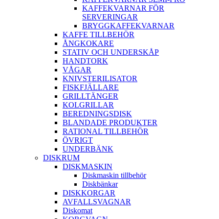
KAFFEKVARNAR FÖR
SERVERINGAR
BRYGGKAFFEKVARNAR
KAFFE TILLBEHÖR
ÅNGKOKARE
STATIV OCH UNDERSKÅP
HANDTORK
VÅGAR
KNIVSTERILISATOR
FISKFJÄLLARE
GRILLTÄNGER
KOLGRILLAR
BEREDNINGSDISK
BLANDADE PRODUKTER
RATIONAL TILLBEHÖR
ÖVRIGT
UNDERBÄNK
DISKRUM
DISKMASKIN
Diskmaskin tillbehör
Diskbänkar
DISKKORGAR
AVFALLSVAGNAR
Diskomat