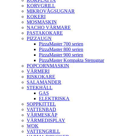
KOKPLATTA
KORVGRILL
MIKROVÅGSUGNAR
KOKERI
MOSMASKIN
NACHO VÄRMARE
PASTAKOKARE
PIZZAUGN
PizzaMaster 700 serien
PizzaMaster 800 serien
PizzaMaster 900 serien
PizzaMaster Kompakta Stenugnar
POPCORNMASKIN
VÄRMERI
RISKOKARE
SALAMANDER
STEKHÄLL
GAS
ELEKTRISKA
SOPPKITTEL
VATTENBAD
VÄRMESKÅP
VÄRMEDISPLAY
WOK
VATTENGRILL