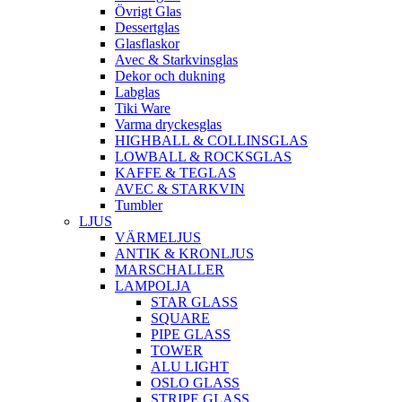
Övrigt Glas
Dessertglas
Glasflaskor
Avec & Starkvinsglas
Dekor och dukning
Labglas
Tiki Ware
Varma dryckesglas
HIGHBALL & COLLINSGLAS
LOWBALL & ROCKSGLAS
KAFFE & TEGLAS
AVEC & STARKVIN
Tumbler
LJUS
VÄRMELJUS
ANTIK & KRONLJUS
MARSCHALLER
LAMPOLJA
STAR GLASS
SQUARE
PIPE GLASS
TOWER
ALU LIGHT
OSLO GLASS
STRIPE GLASS