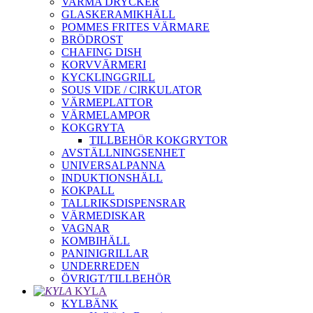
VARMA DRYCKER
GLASKERAMIKHÄLL
POMMES FRITES VÄRMARE
BRÖDROST
CHAFING DISH
KORVVÄRMERI
KYCKLINGGRILL
SOUS VIDE / CIRKULATOR
VÄRMEPLATTOR
VÄRMELAMPOR
KOKGRYTA
TILLBEHÖR KOKGRYTOR
AVSTÄLLNINGSENHET
UNIVERSALPANNA
INDUKTIONSHÄLL
KOKPALL
TALLRIKSDISPENSRAR
VÄRMEDISKAR
VAGNAR
KOMBIHÄLL
PANINIGRILLAR
UNDERREDEN
ÖVRIGT/TILLBEHÖR
KYLA
KYLBÄNK