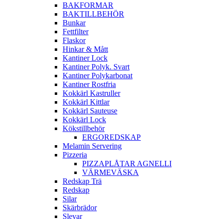
BAKFORMAR
BAKTILLBEHÖR
Bunkar
Fettfilter
Flaskor
Hinkar & Mått
Kantiner Lock
Kantiner Polyk. Svart
Kantiner Polykarbonat
Kantiner Rostfria
Kokkärl Kastruller
Kokkärl Kittlar
Kokkärl Sauteuse
Kokkärl Lock
Kökstillbehör
ERGOREDSKAP
Melamin Servering
Pizzeria
PIZZAPLÅTAR AGNELLI
VÄRMEVÄSKA
Redskap Trä
Redskap
Silar
Skärbrädor
Slevar