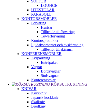
SOFFOR
LOUNGE
UTESTOLAR
PARASOLL
KONTORSMÖBLER
Förvaring
Hurtsar
Tillbehör till förvaring
Towerförvaring
Kontorsprodukter
Ljudabsorbenter och avskärmning
Tillbehör till skärmar
KONFERENSMÖBLER
Avspärrning
Entrépaket
Vagnar
Bordsvagnar
Stolsvagnar
Konferensstolar
KÖKSUTRUSTNING
KNIVAR
Kockkniv
Japansk kockkniv
Skalkniv
Brödkniv