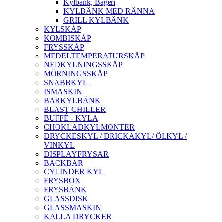
Kylbänk, Bageri
KYLBÄNK MED RÄNNA
GRILL KYLBÄNK
KYLSKÅP
KOMBISKÅP
FRYSSKÅP
MEDELTEMPERATURSKÅP
NEDKYLNINGSSKÅP
MÖRNINGSSKÅP
SNABBKYL
ISMASKIN
BARKYLBÄNK
BLAST CHILLER
BUFFÉ - KYLA
CHOKLADKYLMONTER
DRYCKESKYL / DRICKAKYL/ ÖLKYL /
VINKYL
DISPLAYFRYSAR
BACKBAR
CYLINDER KYL
FRYSBOX
FRYSBÄNK
GLASSDISK
GLASSMASKIN
KALLA DRYCKER