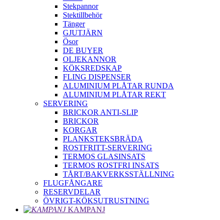
Stekpannor
Stektillbehör
Tänger
GJUTJÄRN
Ösor
DE BUYER
OLJEKANNOR
KÖKSREDSKAP
FLING DISPENSER
ALUMINIUM PLÅTAR RUNDA
ALUMINIUM PLÅTAR REKT
SERVERING
BRICKOR ANTI-SLIP
BRICKOR
KORGAR
PLANKSTEKSBRÄDA
ROSTFRITT-SERVERING
TERMOS GLASINSATS
TERMOS ROSTFRI INSATS
TÅRT/BAKVERKSSTÄLLNING
FLUGFÅNGARE
RESERVDELAR
ÖVRIGT-KÖKSUTRUSTNING
KAMPANJ