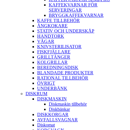
KAFFEKVARNAR FÖR
SERVERINGAR
BRYGGKAFFEKVARNAR
KAFFE TILLBEHÖR
ÅNGKOKARE
STATIV OCH UNDERSKÅP
HANDTORK
VÅGAR
KNIVSTERILISATOR
FISKFJÄLLARE
GRILLTÄNGER
KOLGRILLAR
BEREDNINGSDISK
BLANDADE PRODUKTER
RATIONAL TILLBEHÖR
ÖVRIGT
UNDERBÄNK
DISKRUM
DISKMASKIN
Diskmaskin tillbehör
Diskbänkar
DISKKORGAR
AVFALLSVAGNAR
Diskomat