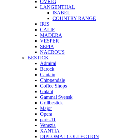
ÖVRIG
LANGENTHAL
ISABEL
COUNTRY RANGE
IRIS
CALIF
MADERA
VESPER
SEPIA
NACROUS
BESTICK
Admiral
Barock
Captain
Chippendale
Coffee Shops
Galant
Gammal Svensk
Grillbestick
Major
Opera
paris-11
Venezia
XANTIA
DIPLOMAT COLLECTION