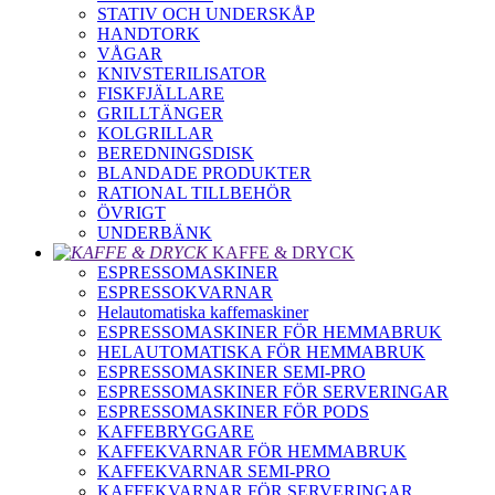
STATIV OCH UNDERSKÅP
HANDTORK
VÅGAR
KNIVSTERILISATOR
FISKFJÄLLARE
GRILLTÄNGER
KOLGRILLAR
BEREDNINGSDISK
BLANDADE PRODUKTER
RATIONAL TILLBEHÖR
ÖVRIGT
UNDERBÄNK
KAFFE & DRYCK
ESPRESSOMASKINER
ESPRESSOKVARNAR
Helautomatiska kaffemaskiner
ESPRESSOMASKINER FÖR HEMMABRUK
HELAUTOMATISKA FÖR HEMMABRUK
ESPRESSOMASKINER SEMI-PRO
ESPRESSOMASKINER FÖR SERVERINGAR
ESPRESSOMASKINER FÖR PODS
KAFFEBRYGGARE
KAFFEKVARNAR FÖR HEMMABRUK
KAFFEKVARNAR SEMI-PRO
KAFFEKVARNAR FÖR SERVERINGAR