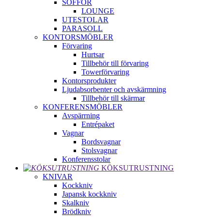
SOFFOR
LOUNGE
UTESTOLAR
PARASOLL
KONTORSMÖBLER
Förvaring
Hurtsar
Tillbehör till förvaring
Towerförvaring
Kontorsprodukter
Ljudabsorbenter och avskärmning
Tillbehör till skärmar
KONFERENSMÖBLER
Avspärrning
Entrépaket
Vagnar
Bordsvagnar
Stolsvagnar
Konferensstolar
KÖKSUTRUSTNING
KNIVAR
Kockkniv
Japansk kockkniv
Skalkniv
Brödkniv