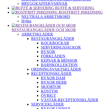
BRYGGKAFFEKVARNAR
BUFFÉ & SERVERING
ROSTFRITT INREDNING
NEUTRALA ARBETSBORD
Hyllor
RESTAURANGKLÄDER OCH SKOR
ARBETSKLÄDER
RESTAURANGKLÄDER
KOCKROCKAR
SERVERINGSJACKOR
BYXOR
FÖRKLÄDEN
KEPSAR & MÖSSOR
BARNKOLLEKTION
ORDNINGSVAKTSKLÄDER
RECEPTIONSKLÄDER
BYXOR DAM
BYXOR HERR
SKJORTOR
KOSTYM
ÖVRIGT
VÄSTAR-RECEPTIONSKLÄDER
SERVICEKLÄDER
BYXOR UNISEX