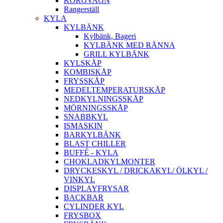
KORGVAGN
Rangerställ
KYLA
KYLBÄNK
Kylbänk, Bageri
KYLBÄNK MED RÄNNA
GRILL KYLBÄNK
KYLSKÅP
KOMBISKÅP
FRYSSKÅP
MEDELTEMPERATURSKÅP
NEDKYLNINGSSKÅP
MÖRNINGSSKÅP
SNABBKYL
ISMASKIN
BARKYLBÄNK
BLAST CHILLER
BUFFÉ - KYLA
CHOKLADKYLMONTER
DRYCKESKYL / DRICKAKYL/ ÖLKYL /
VINKYL
DISPLAYFRYSAR
BACKBAR
CYLINDER KYL
FRYSBOX