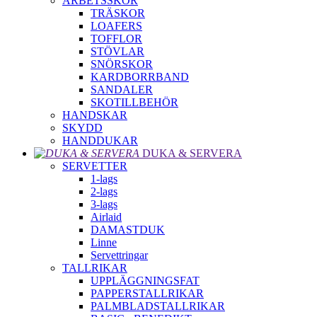
ARBETSSKOR
TRÄSKOR
LOAFERS
TOFFLOR
STÖVLAR
SNÖRSKOR
KARDBORRBAND
SANDALER
SKOTILLBEHÖR
HANDSKAR
SKYDD
HANDDUKAR
DUKA & SERVERA
SERVETTER
1-lags
2-lags
3-lags
Airlaid
DAMASTDUK
Linne
Servettringar
TALLRIKAR
UPPLÄGGNINGSFAT
PAPPERSTALLRIKAR
PALMBLADSTALLRIKAR