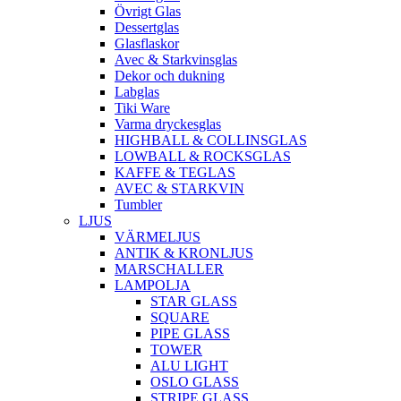
Övrigt Glas
Dessertglas
Glasflaskor
Avec & Starkvinsglas
Dekor och dukning
Labglas
Tiki Ware
Varma dryckesglas
HIGHBALL & COLLINSGLAS
LOWBALL & ROCKSGLAS
KAFFE & TEGLAS
AVEC & STARKVIN
Tumbler
LJUS
VÄRMELJUS
ANTIK & KRONLJUS
MARSCHALLER
LAMPOLJA
STAR GLASS
SQUARE
PIPE GLASS
TOWER
ALU LIGHT
OSLO GLASS
STRIPE GLASS