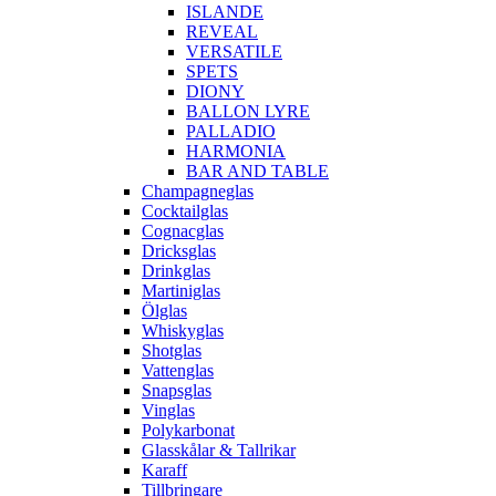
ISLANDE
REVEAL
VERSATILE
SPETS
DIONY
BALLON LYRE
PALLADIO
HARMONIA
BAR AND TABLE
Champagneglas
Cocktailglas
Cognacglas
Dricksglas
Drinkglas
Martiniglas
Ölglas
Whiskyglas
Shotglas
Vattenglas
Snapsglas
Vinglas
Polykarbonat
Glasskålar & Tallrikar
Karaff
Tillbringare