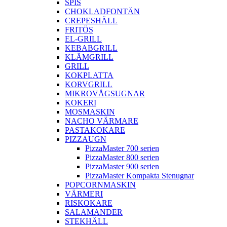
SPIS
CHOKLADFONTÄN
CREPESHÄLL
FRITÖS
EL-GRILL
KEBABGRILL
KLÄMGRILL
GRILL
KOKPLATTA
KORVGRILL
MIKROVÅGSUGNAR
KOKERI
MOSMASKIN
NACHO VÄRMARE
PASTAKOKARE
PIZZAUGN
PizzaMaster 700 serien
PizzaMaster 800 serien
PizzaMaster 900 serien
PizzaMaster Kompakta Stenugnar
POPCORNMASKIN
VÄRMERI
RISKOKARE
SALAMANDER
STEKHÄLL