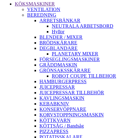
KÖKSMASKINER
VENTILATION
BEREDNING
ARBETSBÄNKAR
NEUTRALA ARBETSBORD
Hyllor
BLENDER / MIXER
BRÖDSKÄRARE
DEGBLANDARE
PLANETARY MIXER
FÖRSEGLINGSMASKINER
GRÄDDMASKIN
GRÖNSAKSSKÄRARE
ROBOT COUPE TILLBEHOR
HAMBURGERPRESS
JUICEPRESSAR
JUICEPRESSAR TILLBEHÖR
KAVLINGSMASKIN
KEBABKNIV
KONSERVÖPPNARE
KORVSTOPPNINGSMASKIN
KÖTTKVARN
KÖTTSÅG / Bandsåg
PIZZAPRESS
POTATISSKALARE