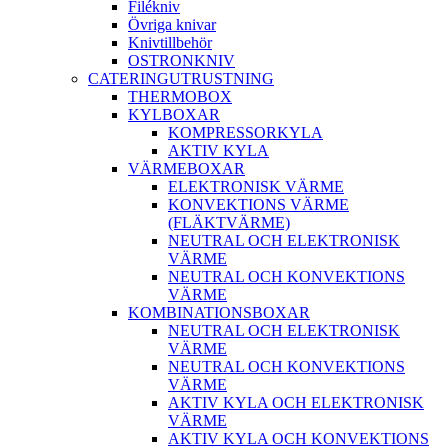
Filékniv
Övriga knivar
Knivtillbehör
OSTRONKNIV
CATERINGUTRUSTNING
THERMOBOX
KYLBOXAR
KOMPRESSORKYLA
AKTIV KYLA
VÄRMEBOXAR
ELEKTRONISK VÄRME
KONVEKTIONS VÄRME
(FLÄKTVÄRME)
NEUTRAL OCH ELEKTRONISK
VÄRME
NEUTRAL OCH KONVEKTIONS
VÄRME
KOMBINATIONSBOXAR
NEUTRAL OCH ELEKTRONISK
VÄRME
NEUTRAL OCH KONVEKTIONS
VÄRME
AKTIV KYLA OCH ELEKTRONISK
VÄRME
AKTIV KYLA OCH KONVEKTIONS