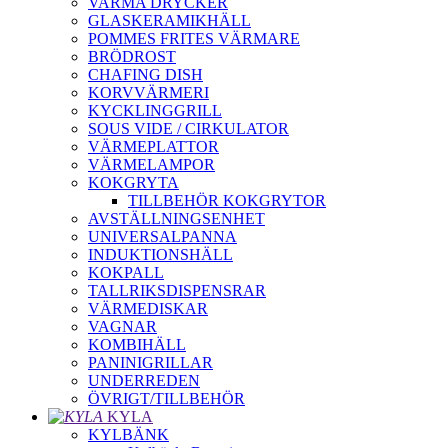
VARMA DRYCKER
GLASKERAMIKHÄLL
POMMES FRITES VÄRMARE
BRÖDROST
CHAFING DISH
KORVVÄRMERI
KYCKLINGGRILL
SOUS VIDE / CIRKULATOR
VÄRMEPLATTOR
VÄRMELAMPOR
KOKGRYTA
TILLBEHÖR KOKGRYTOR
AVSTÄLLNINGSENHET
UNIVERSALPANNA
INDUKTIONSHÄLL
KOKPALL
TALLRIKSDISPENSRAR
VÄRMEDISKAR
VAGNAR
KOMBIHÄLL
PANINIGRILLAR
UNDERREDEN
ÖVRIGT/TILLBEHÖR
KYLA
KYLBÄNK