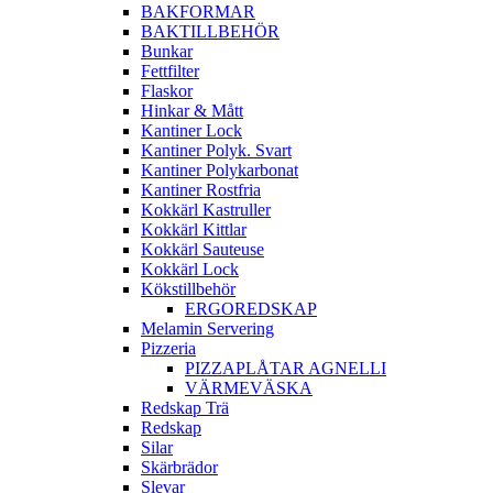
BAKFORMAR
BAKTILLBEHÖR
Bunkar
Fettfilter
Flaskor
Hinkar & Mått
Kantiner Lock
Kantiner Polyk. Svart
Kantiner Polykarbonat
Kantiner Rostfria
Kokkärl Kastruller
Kokkärl Kittlar
Kokkärl Sauteuse
Kokkärl Lock
Kökstillbehör
ERGOREDSKAP
Melamin Servering
Pizzeria
PIZZAPLÅTAR AGNELLI
VÄRMEVÄSKA
Redskap Trä
Redskap
Silar
Skärbrädor
Slevar