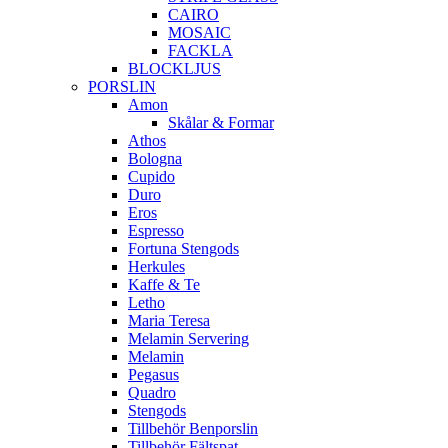
CAIRO
MOSAIC
FACKLA
BLOCKLJUS
PORSLIN
Amon
Skålar & Formar
Athos
Bologna
Cupido
Duro
Eros
Espresso
Fortuna Stengods
Herkules
Kaffe & Te
Letho
Maria Teresa
Melamin Servering
Melamin
Pegasus
Quadro
Stengods
Tillbehör Benporslin
Tillbehör Fältspat