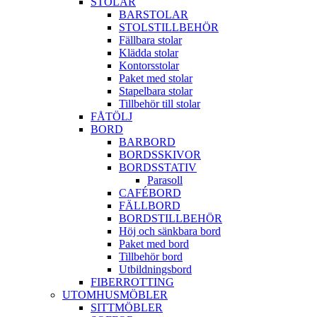
STOLAR
BARSTOLAR
STOLSTILLBEHÖR
Fällbara stolar
Klädda stolar
Kontorsstolar
Paket med stolar
Stapelbara stolar
Tillbehör till stolar
FÅTÖLJ
BORD
BARBORD
BORDSSKIVOR
BORDSSTATIV
Parasoll
CAFÉBORD
FÄLLBORD
BORDSTILLBEHÖR
Höj och sänkbara bord
Paket med bord
Tillbehör bord
Utbildningsbord
FIBERROTTING
UTOMHUSMÖBLER
SITTMÖBLER