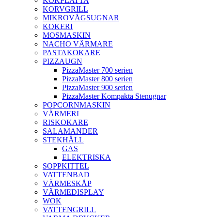
KOKPLATTA
KORVGRILL
MIKROVÅGSUGNAR
KOKERI
MOSMASKIN
NACHO VÄRMARE
PASTAKOKARE
PIZZAUGN
PizzaMaster 700 serien
PizzaMaster 800 serien
PizzaMaster 900 serien
PizzaMaster Kompakta Stenugnar
POPCORNMASKIN
VÄRMERI
RISKOKARE
SALAMANDER
STEKHÄLL
GAS
ELEKTRISKA
SOPPKITTEL
VATTENBAD
VÄRMESKÅP
VÄRMEDISPLAY
WOK
VATTENGRILL