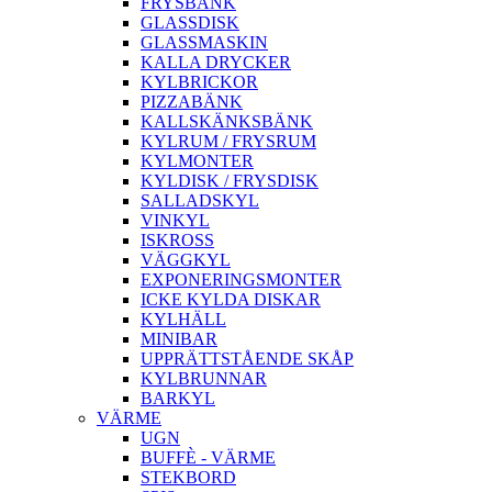
FRYSBÄNK
GLASSDISK
GLASSMASKIN
KALLA DRYCKER
KYLBRICKOR
PIZZABÄNK
KALLSKÄNKSBÄNK
KYLRUM / FRYSRUM
KYLMONTER
KYLDISK / FRYSDISK
SALLADSKYL
VINKYL
ISKROSS
VÄGGKYL
EXPONERINGSMONTER
ICKE KYLDA DISKAR
KYLHÄLL
MINIBAR
UPPRÄTTSTÅENDE SKÅP
KYLBRUNNAR
BARKYL
VÄRME
UGN
BUFFÈ - VÄRME
STEKBORD