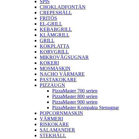
SPIS
CHOKLADFONTÄN
CREPESHÄLL
FRITÖS
EL-GRILL
KEBABGRILL
KLÄMGRILL
GRILL
KOKPLATTA
KORVGRILL
MIKROVÅGSUGNAR
KOKERI
MOSMASKIN
NACHO VÄRMARE
PASTAKOKARE
PIZZAUGN
PizzaMaster 700 serien
PizzaMaster 800 serien
PizzaMaster 900 serien
PizzaMaster Kompakta Stenugnar
POPCORNMASKIN
VÄRMERI
RISKOKARE
SALAMANDER
STEKHÄLL