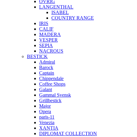
ÖVRIG
LANGENTHAL
ISABEL
COUNTRY RANGE
IRIS
CALIF
MADERA
VESPER
SEPIA
NACROUS
BESTICK
Admiral
Barock
Captain
Chippendale
Coffee Shops
Galant
Gammal Svensk
Grillbestick
Major
Opera
paris-11
Venezia
XANTIA
DIPLOMAT COLLECTION