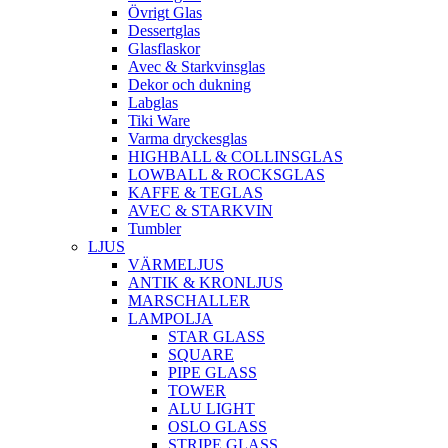
Övrigt Glas
Dessertglas
Glasflaskor
Avec & Starkvinsglas
Dekor och dukning
Labglas
Tiki Ware
Varma dryckesglas
HIGHBALL & COLLINSGLAS
LOWBALL & ROCKSGLAS
KAFFE & TEGLAS
AVEC & STARKVIN
Tumbler
LJUS
VÄRMELJUS
ANTIK & KRONLJUS
MARSCHALLER
LAMPOLJA
STAR GLASS
SQUARE
PIPE GLASS
TOWER
ALU LIGHT
OSLO GLASS
STRIPE GLASS