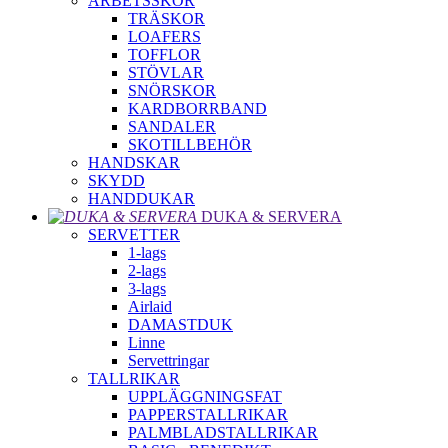
ARBETSSKOR
TRÄSKOR
LOAFERS
TOFFLOR
STÖVLAR
SNÖRSKOR
KARDBORRBAND
SANDALER
SKOTILLBEHÖR
HANDSKAR
SKYDD
HANDDUKAR
DUKA & SERVERA
SERVETTER
1-lags
2-lags
3-lags
Airlaid
DAMASTDUK
Linne
Servettringar
TALLRIKAR
UPPLÄGGNINGSFAT
PAPPERSTALLRIKAR
PALMBLADSTALLRIKAR