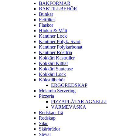
BAKFORMAR
BAKTILLBEHÖR
Bunkar
Fettfilter
Flaskor
Hinkar & Mått
Kantiner Lock
Kantiner Polyk. Svart
Kantiner Polykarbonat
Kantiner Rostfria
Kokkärl Kastruller
Kokkärl Kittlar
Kokkärl Sauteuse
Kokkärl Lock
Kökstillbehör
ERGOREDSKAP
Melamin Servering
Pizzeria
PIZZAPLÅTAR AGNELLI
VÄRMEVÄSKA
Redskap Trä
Redskap
Silar
Skärbrädor
Slevar