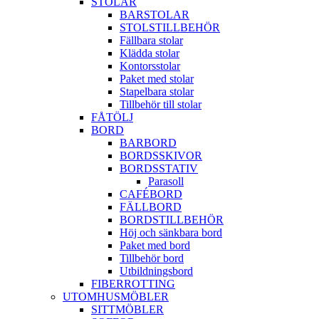
STOLAR
BARSTOLAR
STOLSTILLBEHÖR
Fällbara stolar
Klädda stolar
Kontorsstolar
Paket med stolar
Stapelbara stolar
Tillbehör till stolar
FÅTÖLJ
BORD
BARBORD
BORDSSKIVOR
BORDSSTATIV
Parasoll
CAFÉBORD
FÄLLBORD
BORDSTILLBEHÖR
Höj och sänkbara bord
Paket med bord
Tillbehör bord
Utbildningsbord
FIBERROTTING
UTOMHUSMÖBLER
SITTMÖBLER