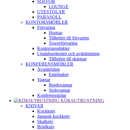
SOFFOR
LOUNGE
UTESTOLAR
PARASOLL
KONTORSMÖBLER
Förvaring
Hurtsar
Tillbehör till förvaring
Towerförvaring
Kontorsprodukter
Ljudabsorbenter och avskärmning
Tillbehör till skärmar
KONFERENSMÖBLER
Avspärrning
Entrépaket
Vagnar
Bordsvagnar
Stolsvagnar
Konferensstolar
KÖKSUTRUSTNING
KNIVAR
Kockkniv
Japansk kockkniv
Skalkniv
Brödkniv