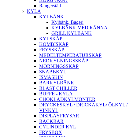
KORGVAGN
Rangerställ
KYLA
KYLBÄNK
Kylbänk, Bageri
KYLBÄNK MED RÄNNA
GRILL KYLBÄNK
KYLSKÅP
KOMBISKÅP
FRYSSKÅP
MEDELTEMPERATURSKÅP
NEDKYLNINGSSKÅP
MÖRNINGSSKÅP
SNABBKYL
ISMASKIN
BARKYLBÄNK
BLAST CHILLER
BUFFÉ - KYLA
CHOKLADKYLMONTER
DRYCKESKYL / DRICKAKYL/ ÖLKYL /
VINKYL
DISPLAYFRYSAR
BACKBAR
CYLINDER KYL
FRYSBOX