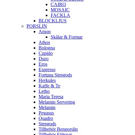
CAIRO
MOSAIC
FACKLA
BLOCKLJUS
PORSLIN
Amon
Skålar & Formar
Athos
Bologna
Cupido
Duro
Eros
Espresso
Fortuna Stengods
Herkules
Kaffe & Te
Letho
Maria Teresa
Melamin Servering
Melamin
Pegasus
Quadro
Stengods
Tillbehör Benporslin
Tillbehör Fältspat