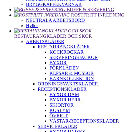
BRYGGKAFFEKVARNAR
BUFFÉ & SERVERING
ROSTFRITT INREDNING
NEUTRALA ARBETSBORD
Hyllor
RESTAURANGKLÄDER OCH SKOR
ARBETSKLÄDER
RESTAURANGKLÄDER
KOCKROCKAR
SERVERINGSJACKOR
BYXOR
FÖRKLÄDEN
KEPSAR & MÖSSOR
BARNKOLLEKTION
ORDNINGSVAKTSKLÄDER
RECEPTIONSKLÄDER
BYXOR DAM
BYXOR HERR
SKJORTOR
KOSTYM
ÖVRIGT
VÄSTAR-RECEPTIONSKLÄDER
SERVICEKLÄDER
BYXOR UNISEX