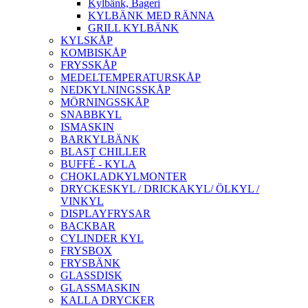
Kylbänk, Bageri
KYLBÄNK MED RÄNNA
GRILL KYLBÄNK
KYLSKÅP
KOMBISKÅP
FRYSSKÅP
MEDELTEMPERATURSKÅP
NEDKYLNINGSSKÅP
MÖRNINGSSKÅP
SNABBKYL
ISMASKIN
BARKYLBÄNK
BLAST CHILLER
BUFFÉ - KYLA
CHOKLADKYLMONTER
DRYCKESKYL / DRICKAKYL/ ÖLKYL /
VINKYL
DISPLAYFRYSAR
BACKBAR
CYLINDER KYL
FRYSBOX
FRYSBÄNK
GLASSDISK
GLASSMASKIN
KALLA DRYCKER