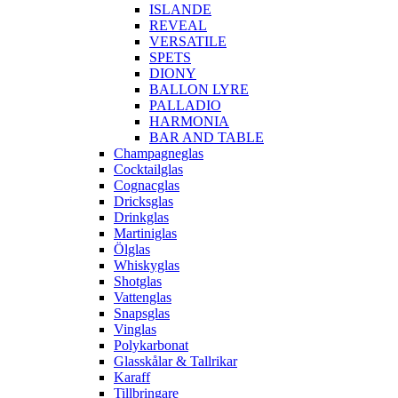
ISLANDE
REVEAL
VERSATILE
SPETS
DIONY
BALLON LYRE
PALLADIO
HARMONIA
BAR AND TABLE
Champagneglas
Cocktailglas
Cognacglas
Dricksglas
Drinkglas
Martiniglas
Ölglas
Whiskyglas
Shotglas
Vattenglas
Snapsglas
Vinglas
Polykarbonat
Glasskålar & Tallrikar
Karaff
Tillbringare