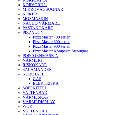
KOKPLATTA
KORVGRILL
MIKROVÅGSUGNAR
KOKERI
MOSMASKIN
NACHO VÄRMARE
PASTAKOKARE
PIZZAUGN
PizzaMaster 700 serien
PizzaMaster 800 serien
PizzaMaster 900 serien
PizzaMaster Kompakta Stenugnar
POPCORNMASKIN
VÄRMERI
RISKOKARE
SALAMANDER
STEKHÄLL
GAS
ELEKTRISKA
SOPPKITTEL
VATTENBAD
VÄRMESKÅP
VÄRMEDISPLAY
WOK
VATTENGRILL