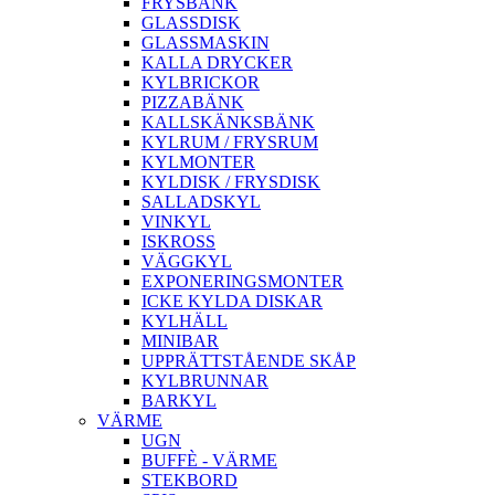
FRYSBÄNK
GLASSDISK
GLASSMASKIN
KALLA DRYCKER
KYLBRICKOR
PIZZABÄNK
KALLSKÄNKSBÄNK
KYLRUM / FRYSRUM
KYLMONTER
KYLDISK / FRYSDISK
SALLADSKYL
VINKYL
ISKROSS
VÄGGKYL
EXPONERINGSMONTER
ICKE KYLDA DISKAR
KYLHÄLL
MINIBAR
UPPRÄTTSTÅENDE SKÅP
KYLBRUNNAR
BARKYL
VÄRME
UGN
BUFFÈ - VÄRME
STEKBORD