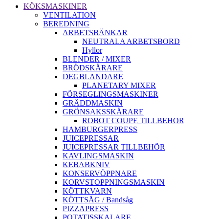
KÖKSMASKINER
VENTILATION
BEREDNING
ARBETSBÄNKAR
NEUTRALA ARBETSBORD
Hyllor
BLENDER / MIXER
BRÖDSKÄRARE
DEGBLANDARE
PLANETARY MIXER
FÖRSEGLINGSMASKINER
GRÄDDMASKIN
GRÖNSAKSSKÄRARE
ROBOT COUPE TILLBEHOR
HAMBURGERPRESS
JUICEPRESSAR
JUICEPRESSAR TILLBEHÖR
KAVLINGSMASKIN
KEBABKNIV
KONSERVÖPPNARE
KORVSTOPPNINGSMASKIN
KÖTTKVARN
KÖTTSÅG / Bandsåg
PIZZAPRESS
POTATISSKALARE