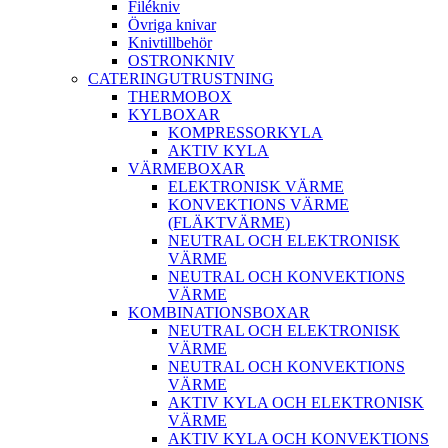
Filékniv
Övriga knivar
Knivtillbehör
OSTRONKNIV
CATERINGUTRUSTNING
THERMOBOX
KYLBOXAR
KOMPRESSORKYLA
AKTIV KYLA
VÄRMEBOXAR
ELEKTRONISK VÄRME
KONVEKTIONS VÄRME
(FLÄKTVÄRME)
NEUTRAL OCH ELEKTRONISK
VÄRME
NEUTRAL OCH KONVEKTIONS
VÄRME
KOMBINATIONSBOXAR
NEUTRAL OCH ELEKTRONISK
VÄRME
NEUTRAL OCH KONVEKTIONS
VÄRME
AKTIV KYLA OCH ELEKTRONISK
VÄRME
AKTIV KYLA OCH KONVEKTIONS