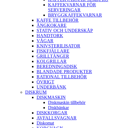
KAFFEKVARNAR FÖR
SERVERINGAR
BRYGGKAFFEKVARNAR
KAFFE TILLBEHÖR
ÅNGKOKARE
STATIV OCH UNDERSKÅP
HANDTORK
VÅGAR
KNIVSTERILISATOR
FISKFJÄLLARE
GRILLTÄNGER
KOLGRILLAR
BEREDNINGSDISK
BLANDADE PRODUKTER
RATIONAL TILLBEHÖR
ÖVRIGT
UNDERBÄNK
DISKRUM
DISKMASKIN
Diskmaskin tillbehör
Diskbänkar
DISKKORGAR
AVFALLSVAGNAR
Diskomat