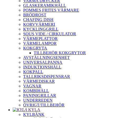
VARMA DRYCKER
GLASKERAMIKHÄLL
POMMES FRITES VÄRMARE
BRÖDROST
CHAFING DISH
KORVVÄRMERI
KYCKLINGGRILL
SOUS VIDE / CIRKULATOR
VÄRMEPLATTOR
VÄRMELAMPOR
KOKGRYTA
TILLBEHÖR KOKGRYTOR
AVSTÄLLNINGSENHET
UNIVERSALPANNA
INDUKTIONSHÄLL
KOKPALL
TALLRIKSDISPENSRAR
VÄRMEDISKAR
VAGNAR
KOMBIHÄLL
PANINIGRILLAR
UNDERREDEN
ÖVRIGT/TILLBEHÖR
KYLA
KYLBÄNK