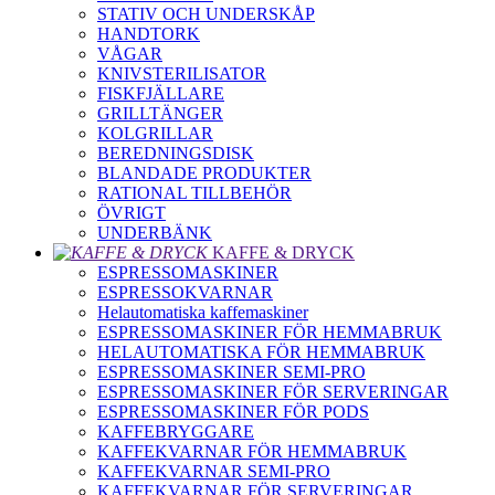
STATIV OCH UNDERSKÅP
HANDTORK
VÅGAR
KNIVSTERILISATOR
FISKFJÄLLARE
GRILLTÄNGER
KOLGRILLAR
BEREDNINGSDISK
BLANDADE PRODUKTER
RATIONAL TILLBEHÖR
ÖVRIGT
UNDERBÄNK
KAFFE & DRYCK
ESPRESSOMASKINER
ESPRESSOKVARNAR
Helautomatiska kaffemaskiner
ESPRESSOMASKINER FÖR HEMMABRUK
HELAUTOMATISKA FÖR HEMMABRUK
ESPRESSOMASKINER SEMI-PRO
ESPRESSOMASKINER FÖR SERVERINGAR
ESPRESSOMASKINER FÖR PODS
KAFFEBRYGGARE
KAFFEKVARNAR FÖR HEMMABRUK
KAFFEKVARNAR SEMI-PRO
KAFFEKVARNAR FÖR SERVERINGAR