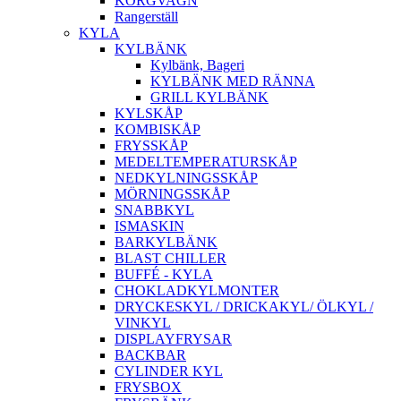
KORGVAGN
Rangerställ
KYLA
KYLBÄNK
Kylbänk, Bageri
KYLBÄNK MED RÄNNA
GRILL KYLBÄNK
KYLSKÅP
KOMBISKÅP
FRYSSKÅP
MEDELTEMPERATURSKÅP
NEDKYLNINGSSKÅP
MÖRNINGSSKÅP
SNABBKYL
ISMASKIN
BARKYLBÄNK
BLAST CHILLER
BUFFÉ - KYLA
CHOKLADKYLMONTER
DRYCKESKYL / DRICKAKYL/ ÖLKYL /
VINKYL
DISPLAYFRYSAR
BACKBAR
CYLINDER KYL
FRYSBOX