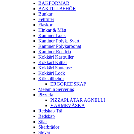
BAKFORMAR
BAKTILLBEHÖR
Bunkar
Fettfilter
Flaskor
Hinkar & Mått
Kantiner Lock
Kantiner Polyk. Svart
Kantiner Polykarbonat
Kantiner Rostfria
Kokkärl Kastruller
Kokkärl Kittlar
Kokkärl Sauteuse
Kokkärl Lock
Kökstillbehör
ERGOREDSKAP
Melamin Servering
Pizzeria
PIZZAPLÅTAR AGNELLI
VÄRMEVÄSKA
Redskap Trä
Redskap
Silar
Skärbrädor
Slevar