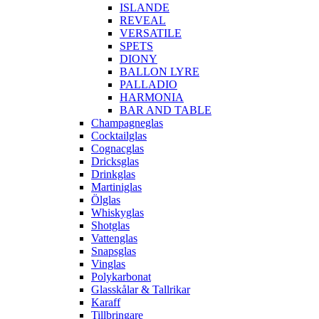
ISLANDE
REVEAL
VERSATILE
SPETS
DIONY
BALLON LYRE
PALLADIO
HARMONIA
BAR AND TABLE
Champagneglas
Cocktailglas
Cognacglas
Dricksglas
Drinkglas
Martiniglas
Ölglas
Whiskyglas
Shotglas
Vattenglas
Snapsglas
Vinglas
Polykarbonat
Glasskålar & Tallrikar
Karaff
Tillbringare