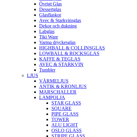
Övrigt Glas
Dessertglas
Glasflaskor
Avec & Starkvinsglas
Dekor och dukning
Labglas
Tiki Ware
Varma dryckesglas
HIGHBALL & COLLINSGLAS
LOWBALL & ROCKSGLAS
KAFFE & TEGLAS
AVEC & STARKVIN
Tumbler
LJUS
VÄRMELJUS
ANTIK & KRONLJUS
MARSCHALLER
LAMPOLJA
STAR GLASS
SQUARE
PIPE GLASS
TOWER
ALU LIGHT
OSLO GLASS
STRIPE GLASS