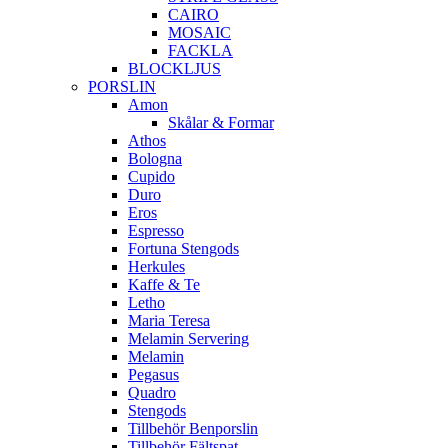
CAIRO
MOSAIC
FACKLA
BLOCKLJUS
PORSLIN
Amon
Skålar & Formar
Athos
Bologna
Cupido
Duro
Eros
Espresso
Fortuna Stengods
Herkules
Kaffe & Te
Letho
Maria Teresa
Melamin Servering
Melamin
Pegasus
Quadro
Stengods
Tillbehör Benporslin
Tillbehör Fältspat