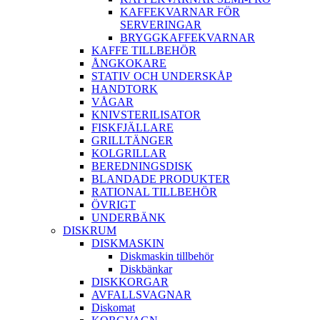
KAFFEKVARNAR FÖR
SERVERINGAR
BRYGGKAFFEKVARNAR
KAFFE TILLBEHÖR
ÅNGKOKARE
STATIV OCH UNDERSKÅP
HANDTORK
VÅGAR
KNIVSTERILISATOR
FISKFJÄLLARE
GRILLTÄNGER
KOLGRILLAR
BEREDNINGSDISK
BLANDADE PRODUKTER
RATIONAL TILLBEHÖR
ÖVRIGT
UNDERBÄNK
DISKRUM
DISKMASKIN
Diskmaskin tillbehör
Diskbänkar
DISKKORGAR
AVFALLSVAGNAR
Diskomat