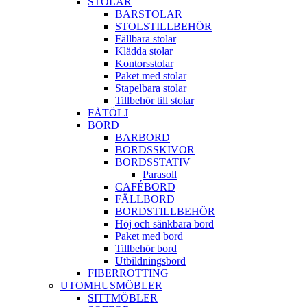
STOLAR
BARSTOLAR
STOLSTILLBEHÖR
Fällbara stolar
Klädda stolar
Kontorsstolar
Paket med stolar
Stapelbara stolar
Tillbehör till stolar
FÅTÖLJ
BORD
BARBORD
BORDSSKIVOR
BORDSSTATIV
Parasoll
CAFÉBORD
FÄLLBORD
BORDSTILLBEHÖR
Höj och sänkbara bord
Paket med bord
Tillbehör bord
Utbildningsbord
FIBERROTTING
UTOMHUSMÖBLER
SITTMÖBLER