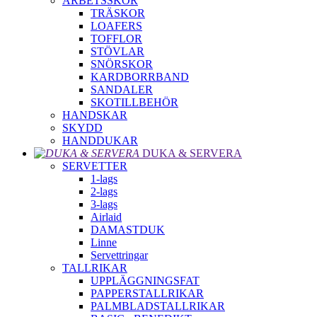
ARBETSSKOR
TRÄSKOR
LOAFERS
TOFFLOR
STÖVLAR
SNÖRSKOR
KARDBORRBAND
SANDALER
SKOTILLBEHÖR
HANDSKAR
SKYDD
HANDDUKAR
DUKA & SERVERA
SERVETTER
1-lags
2-lags
3-lags
Airlaid
DAMASTDUK
Linne
Servettringar
TALLRIKAR
UPPLÄGGNINGSFAT
PAPPERSTALLRIKAR
PALMBLADSTALLRIKAR