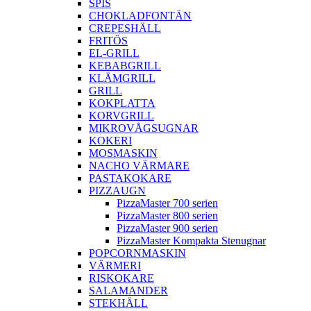
SPIS
CHOKLADFONTÄN
CREPESHÄLL
FRITÖS
EL-GRILL
KEBABGRILL
KLÄMGRILL
GRILL
KOKPLATTA
KORVGRILL
MIKROVÅGSUGNAR
KOKERI
MOSMASKIN
NACHO VÄRMARE
PASTAKOKARE
PIZZAUGN
PizzaMaster 700 serien
PizzaMaster 800 serien
PizzaMaster 900 serien
PizzaMaster Kompakta Stenugnar
POPCORNMASKIN
VÄRMERI
RISKOKARE
SALAMANDER
STEKHÄLL