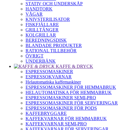
STATIV OCH UNDERSKÅP
HANDTORK
VÅGAR
KNIVSTERILISATOR
FISKFJÄLLARE
GRILLTÄNGER
KOLGRILLAR
BEREDNINGSDISK
BLANDADE PRODUKTER
RATIONAL TILLBEHÖR
ÖVRIGT
UNDERBÄNK
KAFFE & DRYCK
ESPRESSOMASKINER
ESPRESSOKVARNAR
Helautomatiska kaffemaskiner
ESPRESSOMASKINER FÖR HEMMABRUK
HELAUTOMATISKA FÖR HEMMABRUK
ESPRESSOMASKINER SEMI-PRO
ESPRESSOMASKINER FÖR SERVERINGAR
ESPRESSOMASKINER FÖR PODS
KAFFEBRYGGARE
KAFFEKVARNAR FÖR HEMMABRUK
KAFFEKVARNAR SEMI-PRO
KAFFEKVARNAR FÖR SERVERINGAR