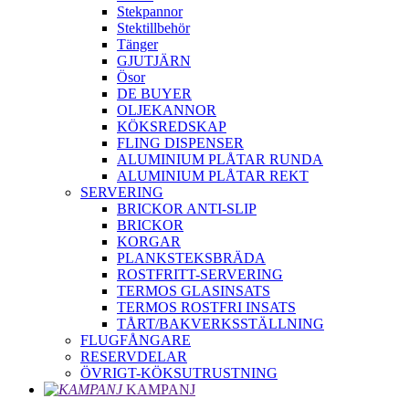
Stekpannor
Stektillbehör
Tänger
GJUTJÄRN
Ösor
DE BUYER
OLJEKANNOR
KÖKSREDSKAP
FLING DISPENSER
ALUMINIUM PLÅTAR RUNDA
ALUMINIUM PLÅTAR REKT
SERVERING
BRICKOR ANTI-SLIP
BRICKOR
KORGAR
PLANKSTEKSBRÄDA
ROSTFRITT-SERVERING
TERMOS GLASINSATS
TERMOS ROSTFRI INSATS
TÅRT/BAKVERKSSTÄLLNING
FLUGFÅNGARE
RESERVDELAR
ÖVRIGT-KÖKSUTRUSTNING
KAMPANJ