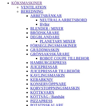
KÖKSMASKINER
VENTILATION
BEREDNING
ARBETSBÄNKAR
NEUTRALA ARBETSBORD
Hyllor
BLENDER / MIXER
BRÖDSKÄRARE
DEGBLANDARE
PLANETARY MIXER
FÖRSEGLINGSMASKINER
GRÄDDMASKIN
GRÖNSAKSSKÄRARE
ROBOT COUPE TILLBEHOR
HAMBURGERPRESS
JUICEPRESSAR
JUICEPRESSAR TILLBEHÖR
KAVLINGSMASKIN
KEBABKNIV
KONSERVÖPPNARE
KORVSTOPPNINGSMASKIN
KÖTTKVARN
KÖTTSÅG / Bandsåg
PIZZAPRESS
POTATISSKALARE