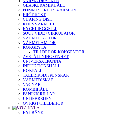
VARMA DRYCKER
GLASKERAMIKHÄLL
POMMES FRITES VÄRMARE
BRÖDROST
CHAFING DISH
KORVVÄRMERI
KYCKLINGGRILL
SOUS VIDE / CIRKULATOR
VÄRMEPLATTOR
VÄRMELAMPOR
KOKGRYTA
TILLBEHÖR KOKGRYTOR
AVSTÄLLNINGSENHET
UNIVERSALPANNA
INDUKTIONSHÄLL
KOKPALL
TALLRIKSDISPENSRAR
VÄRMEDISKAR
VAGNAR
KOMBIHÄLL
PANINIGRILLAR
UNDERREDEN
ÖVRIGT/TILLBEHÖR
KYLA
KYLBÄNK