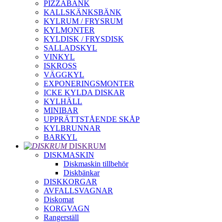
PIZZABÄNK
KALLSKÄNKSBÄNK
KYLRUM / FRYSRUM
KYLMONTER
KYLDISK / FRYSDISK
SALLADSKYL
VINKYL
ISKROSS
VÄGGKYL
EXPONERINGSMONTER
ICKE KYLDA DISKAR
KYLHÄLL
MINIBAR
UPPRÄTTSTÅENDE SKÅP
KYLBRUNNAR
BARKYL
DISKRUM
DISKMASKIN
Diskmaskin tillbehör
Diskbänkar
DISKKORGAR
AVFALLSVAGNAR
Diskomat
KORGVAGN
Rangerställ