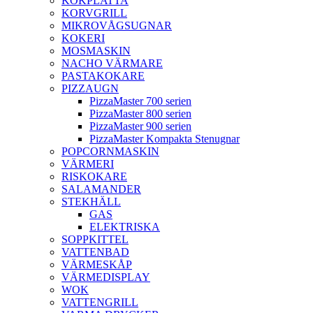
KOKPLATTA
KORVGRILL
MIKROVÅGSUGNAR
KOKERI
MOSMASKIN
NACHO VÄRMARE
PASTAKOKARE
PIZZAUGN
PizzaMaster 700 serien
PizzaMaster 800 serien
PizzaMaster 900 serien
PizzaMaster Kompakta Stenugnar
POPCORNMASKIN
VÄRMERI
RISKOKARE
SALAMANDER
STEKHÄLL
GAS
ELEKTRISKA
SOPPKITTEL
VATTENBAD
VÄRMESKÅP
VÄRMEDISPLAY
WOK
VATTENGRILL