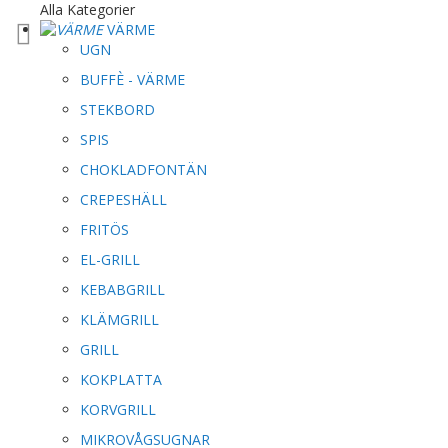
Hoppa
Alla Kategorier
till
VÄRME
innehållet
UGN
BUFFÈ - VÄRME
STEKBORD
SPIS
CHOKLADFONTÄN
CREPESHÄLL
FRITÖS
EL-GRILL
KEBABGRILL
KLÄMGRILL
GRILL
KOKPLATTA
KORVGRILL
MIKROVÅGSUGNAR