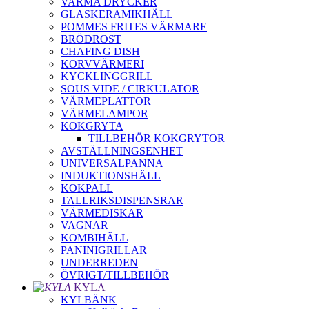
VARMA DRYCKER
GLASKERAMIKHÄLL
POMMES FRITES VÄRMARE
BRÖDROST
CHAFING DISH
KORVVÄRMERI
KYCKLINGGRILL
SOUS VIDE / CIRKULATOR
VÄRMEPLATTOR
VÄRMELAMPOR
KOKGRYTA
TILLBEHÖR KOKGRYTOR
AVSTÄLLNINGSENHET
UNIVERSALPANNA
INDUKTIONSHÄLL
KOKPALL
TALLRIKSDISPENSRAR
VÄRMEDISKAR
VAGNAR
KOMBIHÄLL
PANINIGRILLAR
UNDERREDEN
ÖVRIGT/TILLBEHÖR
KYLA
KYLBÄNK