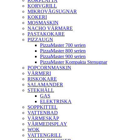
KOKPLATTA
KORVGRILL
MIKROVÅGSUGNAR
KOKERI
MOSMASKIN
NACHO VÄRMARE
PASTAKOKARE
PIZZAUGN
PizzaMaster 700 serien
PizzaMaster 800 serien
PizzaMaster 900 serien
PizzaMaster Kompakta Stenugnar
POPCORNMASKIN
VÄRMERI
RISKOKARE
SALAMANDER
STEKHÄLL
GAS
ELEKTRISKA
SOPPKITTEL
VATTENBAD
VÄRMESKÅP
VÄRMEDISPLAY
WOK
VATTENGRILL