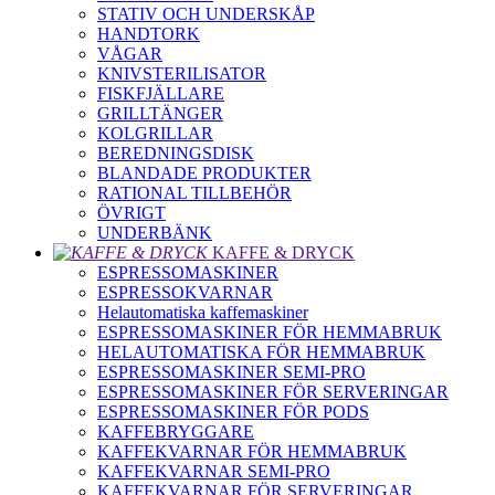
STATIV OCH UNDERSKÅP
HANDTORK
VÅGAR
KNIVSTERILISATOR
FISKFJÄLLARE
GRILLTÄNGER
KOLGRILLAR
BEREDNINGSDISK
BLANDADE PRODUKTER
RATIONAL TILLBEHÖR
ÖVRIGT
UNDERBÄNK
KAFFE & DRYCK
ESPRESSOMASKINER
ESPRESSOKVARNAR
Helautomatiska kaffemaskiner
ESPRESSOMASKINER FÖR HEMMABRUK
HELAUTOMATISKA FÖR HEMMABRUK
ESPRESSOMASKINER SEMI-PRO
ESPRESSOMASKINER FÖR SERVERINGAR
ESPRESSOMASKINER FÖR PODS
KAFFEBRYGGARE
KAFFEKVARNAR FÖR HEMMABRUK
KAFFEKVARNAR SEMI-PRO
KAFFEKVARNAR FÖR SERVERINGAR