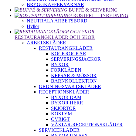
BRYGGKAFFEKVARNAR
BUFFÉ & SERVERING
ROSTFRITT INREDNING
NEUTRALA ARBETSBORD
Hyllor
RESTAURANGKLÄDER OCH SKOR
ARBETSKLÄDER
RESTAURANGKLÄDER
KOCKROCKAR
SERVERINGSJACKOR
BYXOR
FÖRKLÄDEN
KEPSAR & MÖSSOR
BARNKOLLEKTION
ORDNINGSVAKTSKLÄDER
RECEPTIONSKLÄDER
BYXOR DAM
BYXOR HERR
SKJORTOR
KOSTYM
ÖVRIGT
VÄSTAR-RECEPTIONSKLÄDER
SERVICEKLÄDER
BYXOR UNISEX