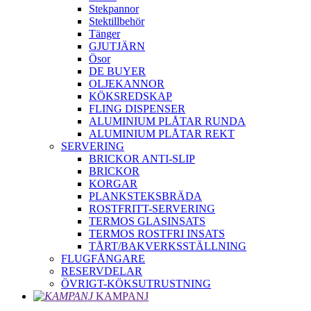
Stekpannor
Stektillbehör
Tänger
GJUTJÄRN
Ösor
DE BUYER
OLJEKANNOR
KÖKSREDSKAP
FLING DISPENSER
ALUMINIUM PLÅTAR RUNDA
ALUMINIUM PLÅTAR REKT
SERVERING
BRICKOR ANTI-SLIP
BRICKOR
KORGAR
PLANKSTEKSBRÄDA
ROSTFRITT-SERVERING
TERMOS GLASINSATS
TERMOS ROSTFRI INSATS
TÅRT/BAKVERKSSTÄLLNING
FLUGFÅNGARE
RESERVDELAR
ÖVRIGT-KÖKSUTRUSTNING
KAMPANJ