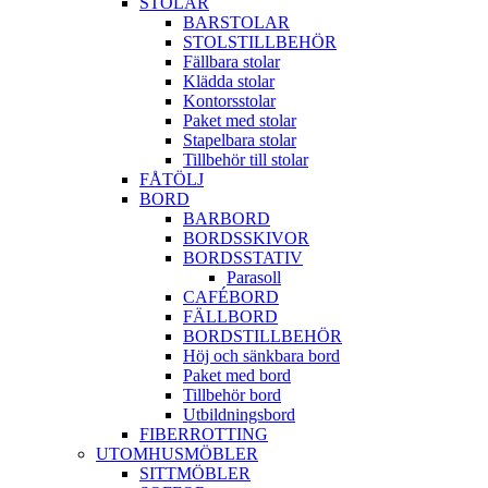
STOLAR
BARSTOLAR
STOLSTILLBEHÖR
Fällbara stolar
Klädda stolar
Kontorsstolar
Paket med stolar
Stapelbara stolar
Tillbehör till stolar
FÅTÖLJ
BORD
BARBORD
BORDSSKIVOR
BORDSSTATIV
Parasoll
CAFÉBORD
FÄLLBORD
BORDSTILLBEHÖR
Höj och sänkbara bord
Paket med bord
Tillbehör bord
Utbildningsbord
FIBERROTTING
UTOMHUSMÖBLER
SITTMÖBLER