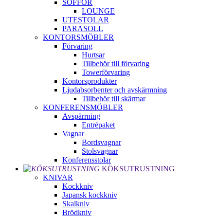
SOFFOR
LOUNGE
UTESTOLAR
PARASOLL
KONTORSMÖBLER
Förvaring
Hurtsar
Tillbehör till förvaring
Towerförvaring
Kontorsprodukter
Ljudabsorbenter och avskärmning
Tillbehör till skärmar
KONFERENSMÖBLER
Avspärrning
Entrépaket
Vagnar
Bordsvagnar
Stolsvagnar
Konferensstolar
KÖKSUTRUSTNING
KNIVAR
Kockkniv
Japansk kockkniv
Skalkniv
Brödkniv