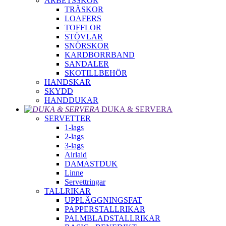
ARBETSSKOR
TRÄSKOR
LOAFERS
TOFFLOR
STÖVLAR
SNÖRSKOR
KARDBORRBAND
SANDALER
SKOTILLBEHÖR
HANDSKAR
SKYDD
HANDDUKAR
DUKA & SERVERA
SERVETTER
1-lags
2-lags
3-lags
Airlaid
DAMASTDUK
Linne
Servettringar
TALLRIKAR
UPPLÄGGNINGSFAT
PAPPERSTALLRIKAR
PALMBLADSTALLRIKAR