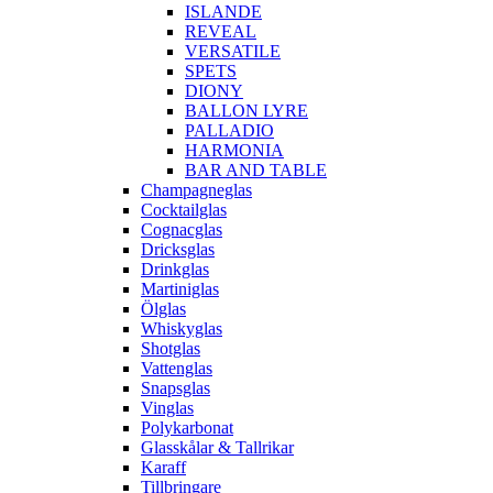
ISLANDE
REVEAL
VERSATILE
SPETS
DIONY
BALLON LYRE
PALLADIO
HARMONIA
BAR AND TABLE
Champagneglas
Cocktailglas
Cognacglas
Dricksglas
Drinkglas
Martiniglas
Ölglas
Whiskyglas
Shotglas
Vattenglas
Snapsglas
Vinglas
Polykarbonat
Glasskålar & Tallrikar
Karaff
Tillbringare