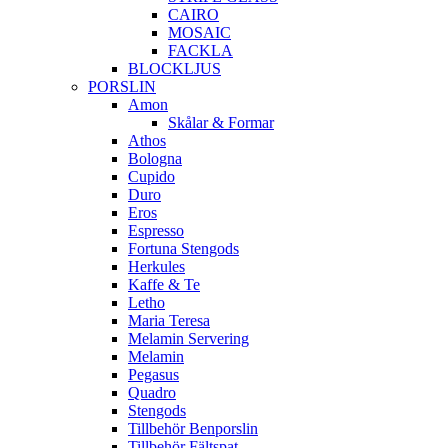
CAIRO
MOSAIC
FACKLA
BLOCKLJUS
PORSLIN
Amon
Skålar & Formar
Athos
Bologna
Cupido
Duro
Eros
Espresso
Fortuna Stengods
Herkules
Kaffe & Te
Letho
Maria Teresa
Melamin Servering
Melamin
Pegasus
Quadro
Stengods
Tillbehör Benporslin
Tillbehör Fältspat