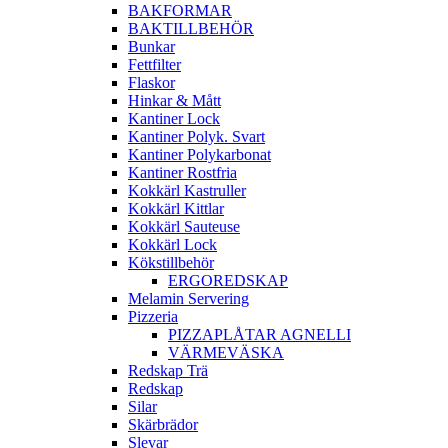
BAKFORMAR
BAKTILLBEHÖR
Bunkar
Fettfilter
Flaskor
Hinkar & Mått
Kantiner Lock
Kantiner Polyk. Svart
Kantiner Polykarbonat
Kantiner Rostfria
Kokkärl Kastruller
Kokkärl Kittlar
Kokkärl Sauteuse
Kokkärl Lock
Kökstillbehör
ERGOREDSKAP
Melamin Servering
Pizzeria
PIZZAPLÅTAR AGNELLI
VÄRMEVÄSKA
Redskap Trä
Redskap
Silar
Skärbrädor
Slevar