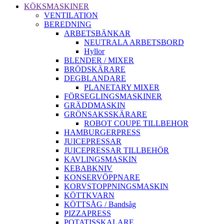
KÖKSMASKINER
VENTILATION
BEREDNING
ARBETSBÄNKAR
NEUTRALA ARBETSBORD
Hyllor
BLENDER / MIXER
BRÖDSKÄRARE
DEGBLANDARE
PLANETARY MIXER
FÖRSEGLINGSMASKINER
GRÄDDMASKIN
GRÖNSAKSSKÄRARE
ROBOT COUPE TILLBEHOR
HAMBURGERPRESS
JUICEPRESSAR
JUICEPRESSAR TILLBEHÖR
KAVLINGSMASKIN
KEBABKNIV
KONSERVÖPPNARE
KORVSTOPPNINGSMASKIN
KÖTTKVARN
KÖTTSÅG / Bandsåg
PIZZAPRESS
POTATISSKALARE