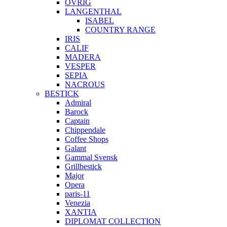
ÖVRIG
LANGENTHAL
ISABEL
COUNTRY RANGE
IRIS
CALIF
MADERA
VESPER
SEPIA
NACROUS
BESTICK
Admiral
Barock
Captain
Chippendale
Coffee Shops
Galant
Gammal Svensk
Grillbestick
Major
Opera
paris-11
Venezia
XANTIA
DIPLOMAT COLLECTION