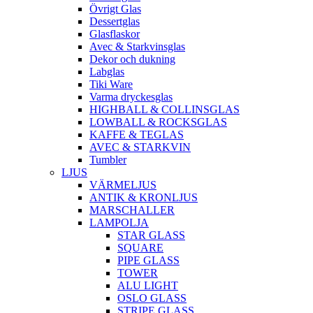
Övrigt Glas
Dessertglas
Glasflaskor
Avec & Starkvinsglas
Dekor och dukning
Labglas
Tiki Ware
Varma dryckesglas
HIGHBALL & COLLINSGLAS
LOWBALL & ROCKSGLAS
KAFFE & TEGLAS
AVEC & STARKVIN
Tumbler
LJUS
VÄRMELJUS
ANTIK & KRONLJUS
MARSCHALLER
LAMPOLJA
STAR GLASS
SQUARE
PIPE GLASS
TOWER
ALU LIGHT
OSLO GLASS
STRIPE GLASS