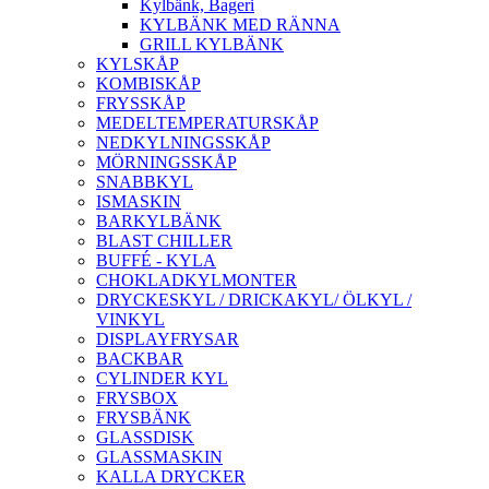
Kylbänk, Bageri
KYLBÄNK MED RÄNNA
GRILL KYLBÄNK
KYLSKÅP
KOMBISKÅP
FRYSSKÅP
MEDELTEMPERATURSKÅP
NEDKYLNINGSSKÅP
MÖRNINGSSKÅP
SNABBKYL
ISMASKIN
BARKYLBÄNK
BLAST CHILLER
BUFFÉ - KYLA
CHOKLADKYLMONTER
DRYCKESKYL / DRICKAKYL/ ÖLKYL /
VINKYL
DISPLAYFRYSAR
BACKBAR
CYLINDER KYL
FRYSBOX
FRYSBÄNK
GLASSDISK
GLASSMASKIN
KALLA DRYCKER