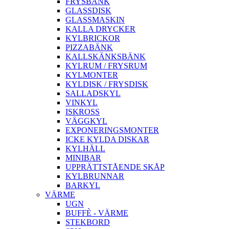
FRYSBÄNK
GLASSDISK
GLASSMASKIN
KALLA DRYCKER
KYLBRICKOR
PIZZABÄNK
KALLSKÄNKSBÄNK
KYLRUM / FRYSRUM
KYLMONTER
KYLDISK / FRYSDISK
SALLADSKYL
VINKYL
ISKROSS
VÄGGKYL
EXPONERINGSMONTER
ICKE KYLDA DISKAR
KYLHÄLL
MINIBAR
UPPRÄTTSTÅENDE SKÅP
KYLBRUNNAR
BARKYL
VÄRME
UGN
BUFFÈ - VÄRME
STEKBORD