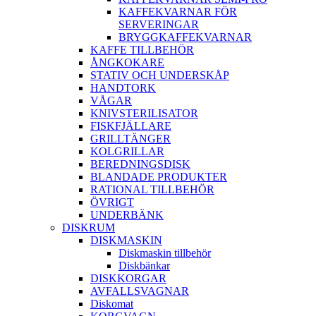
KAFFEKVARNAR FÖR
SERVERINGAR
BRYGGKAFFEKVARNAR
KAFFE TILLBEHÖR
ÅNGKOKARE
STATIV OCH UNDERSKÅP
HANDTORK
VÅGAR
KNIVSTERILISATOR
FISKFJÄLLARE
GRILLTÄNGER
KOLGRILLAR
BEREDNINGSDISK
BLANDADE PRODUKTER
RATIONAL TILLBEHÖR
ÖVRIGT
UNDERBÄNK
DISKRUM
DISKMASKIN
Diskmaskin tillbehör
Diskbänkar
DISKKORGAR
AVFALLSVAGNAR
Diskomat