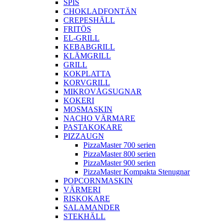
SPIS
CHOKLADFONTÄN
CREPESHÄLL
FRITÖS
EL-GRILL
KEBABGRILL
KLÄMGRILL
GRILL
KOKPLATTA
KORVGRILL
MIKROVÅGSUGNAR
KOKERI
MOSMASKIN
NACHO VÄRMARE
PASTAKOKARE
PIZZAUGN
PizzaMaster 700 serien
PizzaMaster 800 serien
PizzaMaster 900 serien
PizzaMaster Kompakta Stenugnar
POPCORNMASKIN
VÄRMERI
RISKOKARE
SALAMANDER
STEKHÄLL