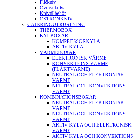
Filékniv
Övriga knivar
Knivtillbehör
OSTRONKNIV
CATERINGUTRUSTNING
THERMOBOX
KYLBOXAR
KOMPRESSORKYLA
AKTIV KYLA
VÄRMEBOXAR
ELEKTRONISK VÄRME
KONVEKTIONS VÄRME
(FLÄKTVÄRME)
NEUTRAL OCH ELEKTRONISK
VÄRME
NEUTRAL OCH KONVEKTIONS
VÄRME
KOMBINATIONSBOXAR
NEUTRAL OCH ELEKTRONISK
VÄRME
NEUTRAL OCH KONVEKTIONS
VÄRME
AKTIV KYLA OCH ELEKTRONISK
VÄRME
AKTIV KYLA OCH KONVEKTIONS