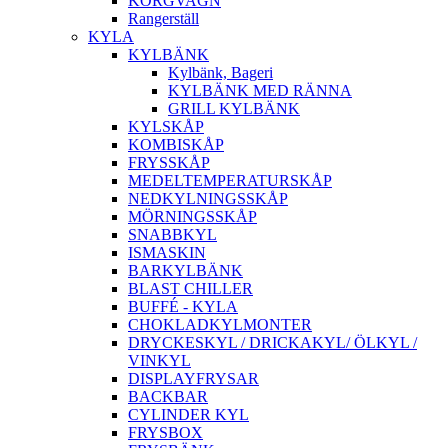
KORGVAGN
Rangerställ
KYLA
KYLBÄNK
Kylbänk, Bageri
KYLBÄNK MED RÄNNA
GRILL KYLBÄNK
KYLSKÅP
KOMBISKÅP
FRYSSKÅP
MEDELTEMPERATURSKÅP
NEDKYLNINGSSKÅP
MÖRNINGSSKÅP
SNABBKYL
ISMASKIN
BARKYLBÄNK
BLAST CHILLER
BUFFÉ - KYLA
CHOKLADKYLMONTER
DRYCKESKYL / DRICKAKYL/ ÖLKYL /
VINKYL
DISPLAYFRYSAR
BACKBAR
CYLINDER KYL
FRYSBOX