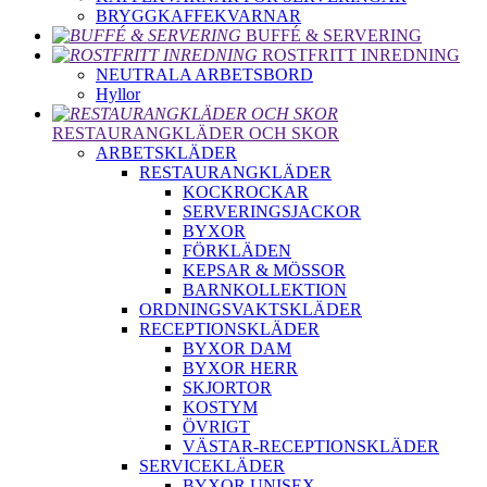
BRYGGKAFFEKVARNAR
BUFFÉ & SERVERING
ROSTFRITT INREDNING
NEUTRALA ARBETSBORD
Hyllor
RESTAURANGKLÄDER OCH SKOR
ARBETSKLÄDER
RESTAURANGKLÄDER
KOCKROCKAR
SERVERINGSJACKOR
BYXOR
FÖRKLÄDEN
KEPSAR & MÖSSOR
BARNKOLLEKTION
ORDNINGSVAKTSKLÄDER
RECEPTIONSKLÄDER
BYXOR DAM
BYXOR HERR
SKJORTOR
KOSTYM
ÖVRIGT
VÄSTAR-RECEPTIONSKLÄDER
SERVICEKLÄDER
BYXOR UNISEX