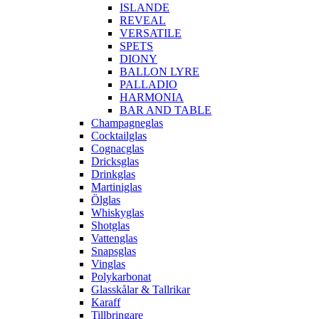
ISLANDE
REVEAL
VERSATILE
SPETS
DIONY
BALLON LYRE
PALLADIO
HARMONIA
BAR AND TABLE
Champagneglas
Cocktailglas
Cognacglas
Dricksglas
Drinkglas
Martiniglas
Ölglas
Whiskyglas
Shotglas
Vattenglas
Snapsglas
Vinglas
Polykarbonat
Glasskålar & Tallrikar
Karaff
Tillbringare