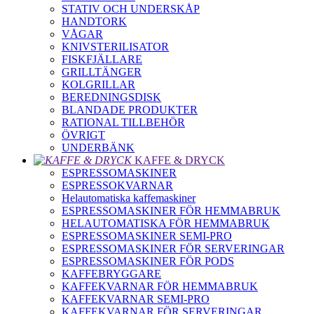
STATIV OCH UNDERSKÅP
HANDTORK
VÅGAR
KNIVSTERILISATOR
FISKFJÄLLARE
GRILLTÄNGER
KOLGRILLAR
BEREDNINGSDISK
BLANDADE PRODUKTER
RATIONAL TILLBEHÖR
ÖVRIGT
UNDERBÄNK
KAFFE & DRYCK
ESPRESSOMASKINER
ESPRESSOKVARNAR
Helautomatiska kaffemaskiner
ESPRESSOMASKINER FÖR HEMMABRUK
HELAUTOMATISKA FÖR HEMMABRUK
ESPRESSOMASKINER SEMI-PRO
ESPRESSOMASKINER FÖR SERVERINGAR
ESPRESSOMASKINER FÖR PODS
KAFFEBRYGGARE
KAFFEKVARNAR FÖR HEMMABRUK
KAFFEKVARNAR SEMI-PRO
KAFFEKVARNAR FÖR SERVERINGAR