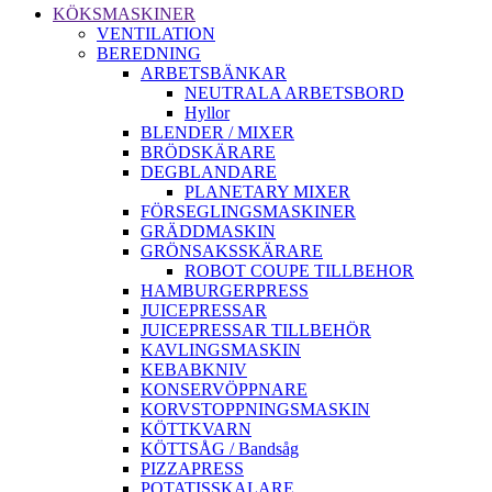
KÖKSMASKINER
VENTILATION
BEREDNING
ARBETSBÄNKAR
NEUTRALA ARBETSBORD
Hyllor
BLENDER / MIXER
BRÖDSKÄRARE
DEGBLANDARE
PLANETARY MIXER
FÖRSEGLINGSMASKINER
GRÄDDMASKIN
GRÖNSAKSSKÄRARE
ROBOT COUPE TILLBEHOR
HAMBURGERPRESS
JUICEPRESSAR
JUICEPRESSAR TILLBEHÖR
KAVLINGSMASKIN
KEBABKNIV
KONSERVÖPPNARE
KORVSTOPPNINGSMASKIN
KÖTTKVARN
KÖTTSÅG / Bandsåg
PIZZAPRESS
POTATISSKALARE