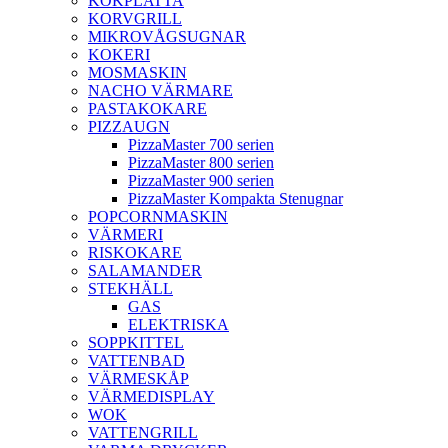
KOKPLATTA
KORVGRILL
MIKROVÅGSUGNAR
KOKERI
MOSMASKIN
NACHO VÄRMARE
PASTAKOKARE
PIZZAUGN
PizzaMaster 700 serien
PizzaMaster 800 serien
PizzaMaster 900 serien
PizzaMaster Kompakta Stenugnar
POPCORNMASKIN
VÄRMERI
RISKOKARE
SALAMANDER
STEKHÄLL
GAS
ELEKTRISKA
SOPPKITTEL
VATTENBAD
VÄRMESKÅP
VÄRMEDISPLAY
WOK
VATTENGRILL