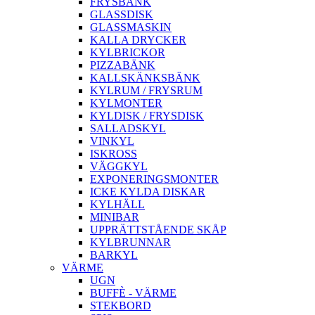
FRYSBÄNK
GLASSDISK
GLASSMASKIN
KALLA DRYCKER
KYLBRICKOR
PIZZABÄNK
KALLSKÄNKSBÄNK
KYLRUM / FRYSRUM
KYLMONTER
KYLDISK / FRYSDISK
SALLADSKYL
VINKYL
ISKROSS
VÄGGKYL
EXPONERINGSMONTER
ICKE KYLDA DISKAR
KYLHÄLL
MINIBAR
UPPRÄTTSTÅENDE SKÅP
KYLBRUNNAR
BARKYL
VÄRME
UGN
BUFFÈ - VÄRME
STEKBORD