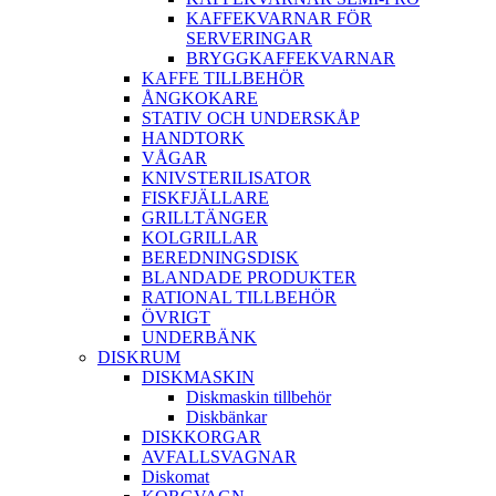
KAFFEKVARNAR FÖR
SERVERINGAR
BRYGGKAFFEKVARNAR
KAFFE TILLBEHÖR
ÅNGKOKARE
STATIV OCH UNDERSKÅP
HANDTORK
VÅGAR
KNIVSTERILISATOR
FISKFJÄLLARE
GRILLTÄNGER
KOLGRILLAR
BEREDNINGSDISK
BLANDADE PRODUKTER
RATIONAL TILLBEHÖR
ÖVRIGT
UNDERBÄNK
DISKRUM
DISKMASKIN
Diskmaskin tillbehör
Diskbänkar
DISKKORGAR
AVFALLSVAGNAR
Diskomat