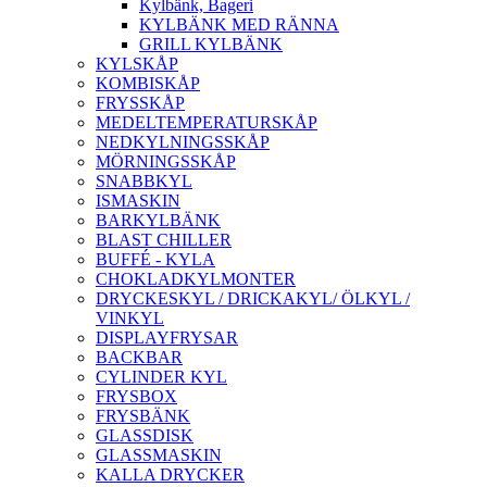
Kylbänk, Bageri
KYLBÄNK MED RÄNNA
GRILL KYLBÄNK
KYLSKÅP
KOMBISKÅP
FRYSSKÅP
MEDELTEMPERATURSKÅP
NEDKYLNINGSSKÅP
MÖRNINGSSKÅP
SNABBKYL
ISMASKIN
BARKYLBÄNK
BLAST CHILLER
BUFFÉ - KYLA
CHOKLADKYLMONTER
DRYCKESKYL / DRICKAKYL/ ÖLKYL /
VINKYL
DISPLAYFRYSAR
BACKBAR
CYLINDER KYL
FRYSBOX
FRYSBÄNK
GLASSDISK
GLASSMASKIN
KALLA DRYCKER