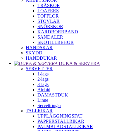
ARBETSSKOR
TRÄSKOR
LOAFERS
TOFFLOR
STÖVLAR
SNÖRSKOR
KARDBORRBAND
SANDALER
SKOTILLBEHÖR
HANDSKAR
SKYDD
HANDDUKAR
DUKA & SERVERA
SERVETTER
1-lags
2-lags
3-lags
Airlaid
DAMASTDUK
Linne
Servettringar
TALLRIKAR
UPPLÄGGNINGSFAT
PAPPERSTALLRIKAR
PALMBLADSTALLRIKAR