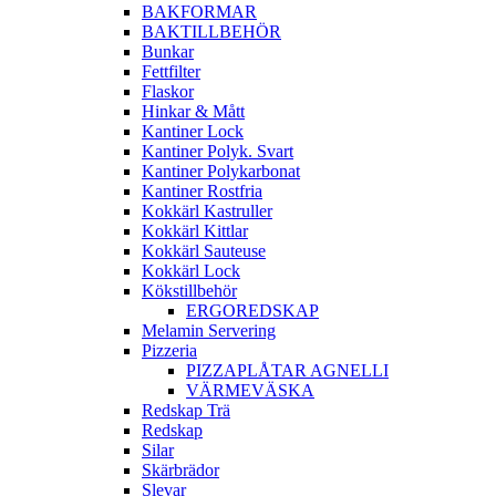
BAKFORMAR
BAKTILLBEHÖR
Bunkar
Fettfilter
Flaskor
Hinkar & Mått
Kantiner Lock
Kantiner Polyk. Svart
Kantiner Polykarbonat
Kantiner Rostfria
Kokkärl Kastruller
Kokkärl Kittlar
Kokkärl Sauteuse
Kokkärl Lock
Kökstillbehör
ERGOREDSKAP
Melamin Servering
Pizzeria
PIZZAPLÅTAR AGNELLI
VÄRMEVÄSKA
Redskap Trä
Redskap
Silar
Skärbrädor
Slevar