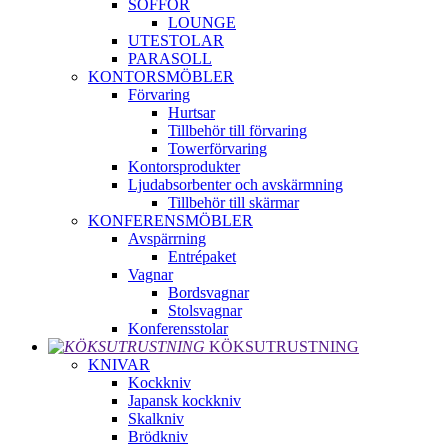
SOFFOR
LOUNGE
UTESTOLAR
PARASOLL
KONTORSMÖBLER
Förvaring
Hurtsar
Tillbehör till förvaring
Towerförvaring
Kontorsprodukter
Ljudabsorbenter och avskärmning
Tillbehör till skärmar
KONFERENSMÖBLER
Avspärrning
Entrépaket
Vagnar
Bordsvagnar
Stolsvagnar
Konferensstolar
KÖKSUTRUSTNING
KNIVAR
Kockkniv
Japansk kockkniv
Skalkniv
Brödkniv