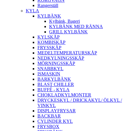
KORGVAGN
Rangerställ
KYLA
KYLBÄNK
Kylbänk, Bageri
KYLBÄNK MED RÄNNA
GRILL KYLBÄNK
KYLSKÅP
KOMBISKÅP
FRYSSKÅP
MEDELTEMPERATURSKÅP
NEDKYLNINGSSKÅP
MÖRNINGSSKÅP
SNABBKYL
ISMASKIN
BARKYLBÄNK
BLAST CHILLER
BUFFÉ - KYLA
CHOKLADKYLMONTER
DRYCKESKYL / DRICKAKYL/ ÖLKYL /
VINKYL
DISPLAYFRYSAR
BACKBAR
CYLINDER KYL
FRYSBOX