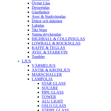
Övrigt Glas
Dessertglas
Glasflaskor
Avec & Starkvinsglas
Dekor och dukning
Labglas
Tiki Ware
Varma dryckesglas
HIGHBALL & COLLINSGLAS
LOWBALL & ROCKSGLAS
KAFFE & TEGLAS
AVEC & STARKVIN
Tumbler
LJUS
VÄRMELJUS
ANTIK & KRONLJUS
MARSCHALLER
LAMPOLJA
STAR GLASS
SQUARE
PIPE GLASS
TOWER
ALU LIGHT
OSLO GLASS
STRIPE GLASS