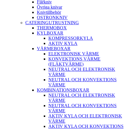
Filékniv
Övriga knivar
Knivtillbehör
OSTRONKNIV
CATERINGUTRUSTNING
THERMOBOX
KYLBOXAR
KOMPRESSORKYLA
AKTIV KYLA
VÄRMEBOXAR
ELEKTRONISK VÄRME
KONVEKTIONS VÄRME
(FLÄKTVÄRME)
NEUTRAL OCH ELEKTRONISK
VÄRME
NEUTRAL OCH KONVEKTIONS
VÄRME
KOMBINATIONSBOXAR
NEUTRAL OCH ELEKTRONISK
VÄRME
NEUTRAL OCH KONVEKTIONS
VÄRME
AKTIV KYLA OCH ELEKTRONISK
VÄRME
AKTIV KYLA OCH KONVEKTIONS