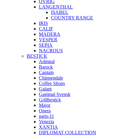
ÖVRIG
LANGENTHAL
ISABEL
COUNTRY RANGE
IRIS
CALIF
MADERA
VESPER
SEPIA
NACROUS
BESTICK
Admiral
Barock
Captain
Chippendale
Coffee Shops
Galant
Gammal Svensk
Grillbestick
Major
Opera
paris-11
Venezia
XANTIA
DIPLOMAT COLLECTION