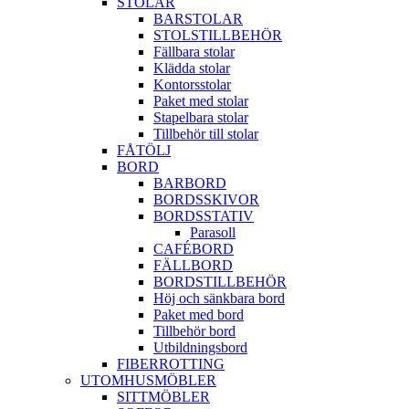
STOLAR
BARSTOLAR
STOLSTILLBEHÖR
Fällbara stolar
Klädda stolar
Kontorsstolar
Paket med stolar
Stapelbara stolar
Tillbehör till stolar
FÅTÖLJ
BORD
BARBORD
BORDSSKIVOR
BORDSSTATIV
Parasoll
CAFÉBORD
FÄLLBORD
BORDSTILLBEHÖR
Höj och sänkbara bord
Paket med bord
Tillbehör bord
Utbildningsbord
FIBERROTTING
UTOMHUSMÖBLER
SITTMÖBLER