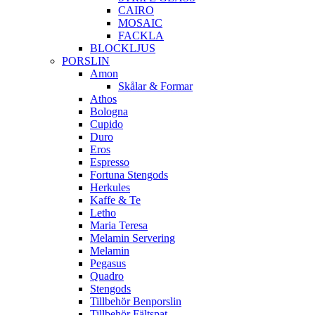
CAIRO
MOSAIC
FACKLA
BLOCKLJUS
PORSLIN
Amon
Skålar & Formar
Athos
Bologna
Cupido
Duro
Eros
Espresso
Fortuna Stengods
Herkules
Kaffe & Te
Letho
Maria Teresa
Melamin Servering
Melamin
Pegasus
Quadro
Stengods
Tillbehör Benporslin
Tillbehör Fältspat