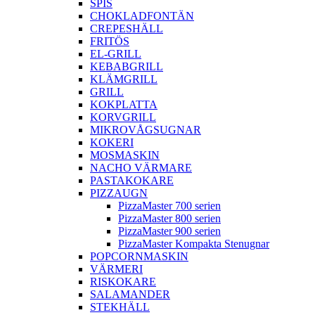
SPIS
CHOKLADFONTÄN
CREPESHÄLL
FRITÖS
EL-GRILL
KEBABGRILL
KLÄMGRILL
GRILL
KOKPLATTA
KORVGRILL
MIKROVÅGSUGNAR
KOKERI
MOSMASKIN
NACHO VÄRMARE
PASTAKOKARE
PIZZAUGN
PizzaMaster 700 serien
PizzaMaster 800 serien
PizzaMaster 900 serien
PizzaMaster Kompakta Stenugnar
POPCORNMASKIN
VÄRMERI
RISKOKARE
SALAMANDER
STEKHÄLL