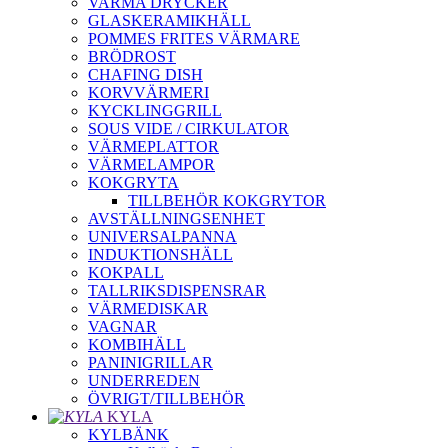
VARMA DRYCKER
GLASKERAMIKHÄLL
POMMES FRITES VÄRMARE
BRÖDROST
CHAFING DISH
KORVVÄRMERI
KYCKLINGGRILL
SOUS VIDE / CIRKULATOR
VÄRMEPLATTOR
VÄRMELAMPOR
KOKGRYTA
TILLBEHÖR KOKGRYTOR
AVSTÄLLNINGSENHET
UNIVERSALPANNA
INDUKTIONSHÄLL
KOKPALL
TALLRIKSDISPENSRAR
VÄRMEDISKAR
VAGNAR
KOMBIHÄLL
PANINIGRILLAR
UNDERREDEN
ÖVRIGT/TILLBEHÖR
KYLA
KYLBÄNK