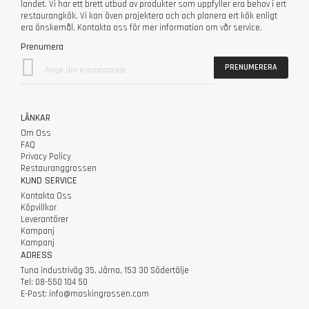
landet. Vi har ett brett utbud av produkter som uppfyller era behov i ert
restaurangkök. Vi kan även projektera och och planera ert kök enligt
era önskemål. Kontakta oss för mer information om vår service.
Prenumera
Sign
PRENUMERERA
Up
for
Our
Newsletter:
LÄNKAR
Om Oss
FAQ
Privacy Policy
Restauranggrossen
KUND SERVICE
Kontakta Oss
Köpvillkor
Leverantörer
Kampanj
Kampanj
ADRESS
Tuna industriväg 35, Järna, 153 30 Södertälje
Tel: 08-550 104 50
E-Post: info@maskingrossen.com