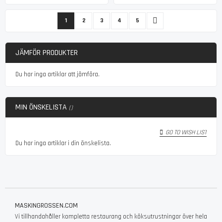
Sida
You're currently reading page
Sida
Sida
Sida
Sida
Sida
Nästa
1
2
3
4
5
JÄMFÖR PRODUKTER
Du har inga artiklar att jämföra.
MIN ÖNSKELISTA
GO TO WISH LIST
Du har inga artiklar i din önskelista.
MASKINGROSSEN.COM
Vi tillhandahåller kompletta restaurang och köksutrustningar över hela