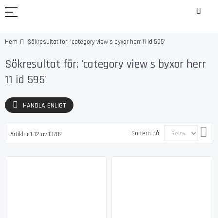
Sökresultat för: 'category view s byxor herr 11 id 595'
Hem
Sökresultat för: 'category view s byxor herr
11 id 595'
HANDLA ENLIGT
Sätt
Sortera på
Artiklar
1
-
12
av
13782
sti
sor