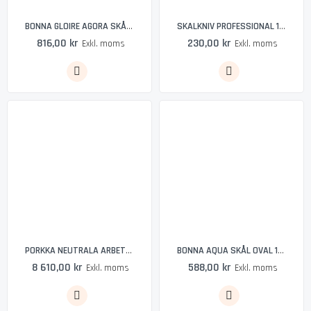
BONNA GLOIRE AGORA SKÅL 11 CM 12 PACK
SKALKNIV PROFESSIONAL 11 CM
816,00 kr
230,00 kr
Exkl. moms
Exkl. moms
PORKKA NEUTRALA ARBETSBORD MED HO WTS-96/11 L B
BONNA AQUA SKÅL OVAL 11 CM
8 610,00 kr
588,00 kr
Exkl. moms
Exkl. moms