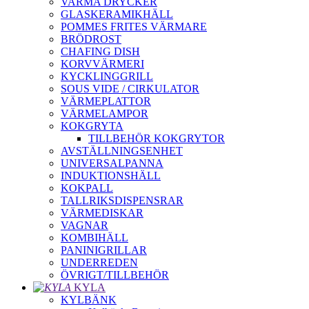
VARMA DRYCKER
GLASKERAMIKHÄLL
POMMES FRITES VÄRMARE
BRÖDROST
CHAFING DISH
KORVVÄRMERI
KYCKLINGGRILL
SOUS VIDE / CIRKULATOR
VÄRMEPLATTOR
VÄRMELAMPOR
KOKGRYTA
TILLBEHÖR KOKGRYTOR
AVSTÄLLNINGSENHET
UNIVERSALPANNA
INDUKTIONSHÄLL
KOKPALL
TALLRIKSDISPENSRAR
VÄRMEDISKAR
VAGNAR
KOMBIHÄLL
PANINIGRILLAR
UNDERREDEN
ÖVRIGT/TILLBEHÖR
KYLA
KYLBÄNK