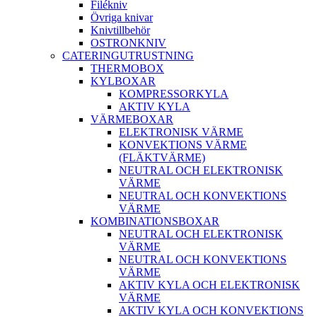
Filékniv
Övriga knivar
Knivtillbehör
OSTRONKNIV
CATERINGUTRUSTNING
THERMOBOX
KYLBOXAR
KOMPRESSORKYLA
AKTIV KYLA
VÄRMEBOXAR
ELEKTRONISK VÄRME
KONVEKTIONS VÄRME
(FLÄKTVÄRME)
NEUTRAL OCH ELEKTRONISK
VÄRME
NEUTRAL OCH KONVEKTIONS
VÄRME
KOMBINATIONSBOXAR
NEUTRAL OCH ELEKTRONISK
VÄRME
NEUTRAL OCH KONVEKTIONS
VÄRME
AKTIV KYLA OCH ELEKTRONISK
VÄRME
AKTIV KYLA OCH KONVEKTIONS