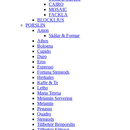
CAIRO
MOSAIC
FACKLA
BLOCKLJUS
PORSLIN
Amon
Skålar & Formar
Athos
Bologna
Cupido
Duro
Eros
Espresso
Fortuna Stengods
Herkules
Kaffe & Te
Letho
Maria Teresa
Melamin Servering
Melamin
Pegasus
Quadro
Stengods
Tillbehör Benporslin
Tillbehör Fältspat