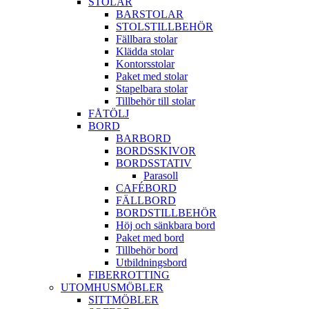
STOLAR
BARSTOLAR
STOLSTILLBEHÖR
Fällbara stolar
Klädda stolar
Kontorsstolar
Paket med stolar
Stapelbara stolar
Tillbehör till stolar
FÅTÖLJ
BORD
BARBORD
BORDSSKIVOR
BORDSSTATIV
Parasoll
CAFÉBORD
FÄLLBORD
BORDSTILLBEHÖR
Höj och sänkbara bord
Paket med bord
Tillbehör bord
Utbildningsbord
FIBERROTTING
UTOMHUSMÖBLER
SITTMÖBLER