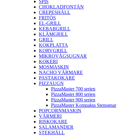
SPIS
CHOKLADFONTÄN
CREPESHÄLL
FRITÖS
EL-GRILL
KEBABGRILL
KLÄMGRILL
GRILL
KOKPLATTA
KORVGRILL
MIKROVÅGSUGNAR
KOKERI
MOSMASKIN
NACHO VÄRMARE
PASTAKOKARE
PIZZAUGN
PizzaMaster 700 serien
PizzaMaster 800 serien
PizzaMaster 900 serien
PizzaMaster Kompakta Stenugnar
POPCORNMASKIN
VÄRMERI
RISKOKARE
SALAMANDER
STEKHÄLL