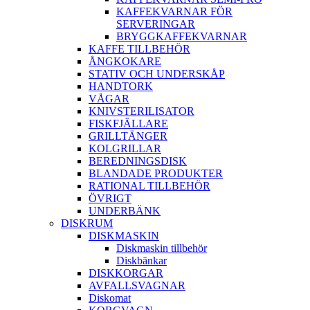
KAFFEKVARNAR FÖR
SERVERINGAR
BRYGGKAFFEKVARNAR
KAFFE TILLBEHÖR
ÅNGKOKARE
STATIV OCH UNDERSKÅP
HANDTORK
VÅGAR
KNIVSTERILISATOR
FISKFJÄLLARE
GRILLTÄNGER
KOLGRILLAR
BEREDNINGSDISK
BLANDADE PRODUKTER
RATIONAL TILLBEHÖR
ÖVRIGT
UNDERBÄNK
DISKRUM
DISKMASKIN
Diskmaskin tillbehör
Diskbänkar
DISKKORGAR
AVFALLSVAGNAR
Diskomat