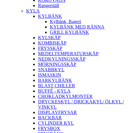
KORGVAGN
Rangerställ
KYLA
KYLBÄNK
Kylbänk, Bageri
KYLBÄNK MED RÄNNA
GRILL KYLBÄNK
KYLSKÅP
KOMBISKÅP
FRYSSKÅP
MEDELTEMPERATURSKÅP
NEDKYLNINGSSKÅP
MÖRNINGSSKÅP
SNABBKYL
ISMASKIN
BARKYLBÄNK
BLAST CHILLER
BUFFÉ - KYLA
CHOKLADKYLMONTER
DRYCKESKYL / DRICKAKYL/ ÖLKYL /
VINKYL
DISPLAYFRYSAR
BACKBAR
CYLINDER KYL
FRYSBOX