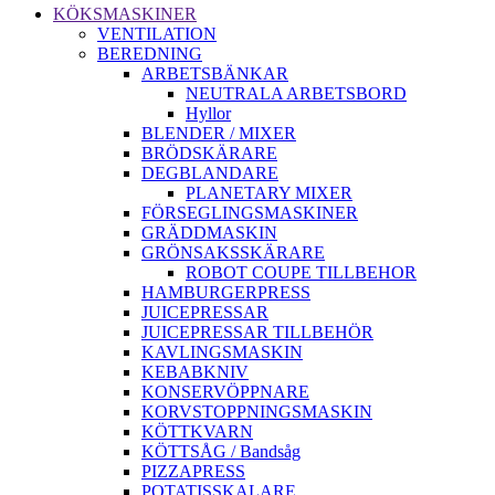
KÖKSMASKINER
VENTILATION
BEREDNING
ARBETSBÄNKAR
NEUTRALA ARBETSBORD
Hyllor
BLENDER / MIXER
BRÖDSKÄRARE
DEGBLANDARE
PLANETARY MIXER
FÖRSEGLINGSMASKINER
GRÄDDMASKIN
GRÖNSAKSSKÄRARE
ROBOT COUPE TILLBEHOR
HAMBURGERPRESS
JUICEPRESSAR
JUICEPRESSAR TILLBEHÖR
KAVLINGSMASKIN
KEBABKNIV
KONSERVÖPPNARE
KORVSTOPPNINGSMASKIN
KÖTTKVARN
KÖTTSÅG / Bandsåg
PIZZAPRESS
POTATISSKALARE