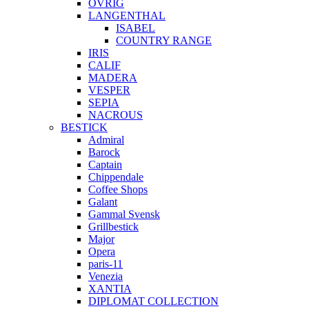
ÖVRIG
LANGENTHAL
ISABEL
COUNTRY RANGE
IRIS
CALIF
MADERA
VESPER
SEPIA
NACROUS
BESTICK
Admiral
Barock
Captain
Chippendale
Coffee Shops
Galant
Gammal Svensk
Grillbestick
Major
Opera
paris-11
Venezia
XANTIA
DIPLOMAT COLLECTION