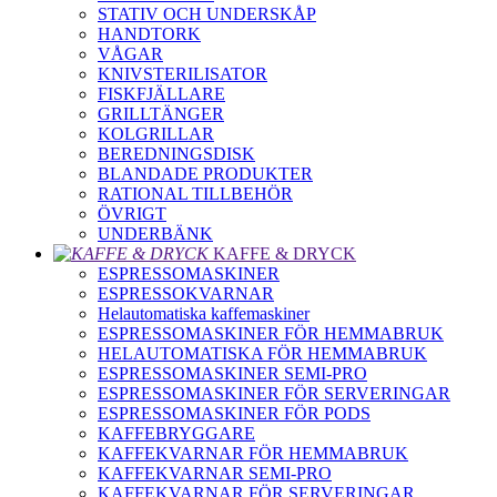
STATIV OCH UNDERSKÅP
HANDTORK
VÅGAR
KNIVSTERILISATOR
FISKFJÄLLARE
GRILLTÄNGER
KOLGRILLAR
BEREDNINGSDISK
BLANDADE PRODUKTER
RATIONAL TILLBEHÖR
ÖVRIGT
UNDERBÄNK
KAFFE & DRYCK
ESPRESSOMASKINER
ESPRESSOKVARNAR
Helautomatiska kaffemaskiner
ESPRESSOMASKINER FÖR HEMMABRUK
HELAUTOMATISKA FÖR HEMMABRUK
ESPRESSOMASKINER SEMI-PRO
ESPRESSOMASKINER FÖR SERVERINGAR
ESPRESSOMASKINER FÖR PODS
KAFFEBRYGGARE
KAFFEKVARNAR FÖR HEMMABRUK
KAFFEKVARNAR SEMI-PRO
KAFFEKVARNAR FÖR SERVERINGAR