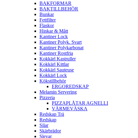
BAKFORMAR
BAKTILLBEHÖR
Bunkar
Fettfilter
Flaskor
Hinkar & Mått
Kantiner Lock
Kantiner Polyk. Svart
Kantiner Polykarbonat
Kantiner Rostfria
Kokkärl Kastruller
Kokkärl Kittlar
Kokkärl Sauteuse
Kokkärl Lock
Kökstillbehör
ERGOREDSKAP
Melamin Servering
Pizzeria
PIZZAPLÅTAR AGNELLI
VÄRMEVÄSKA
Redskap Trä
Redskap
Silar
Skärbrädor
Slevar