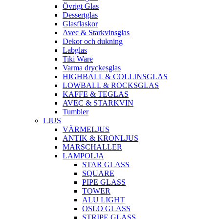
Övrigt Glas
Dessertglas
Glasflaskor
Avec & Starkvinsglas
Dekor och dukning
Labglas
Tiki Ware
Varma dryckesglas
HIGHBALL & COLLINSGLAS
LOWBALL & ROCKSGLAS
KAFFE & TEGLAS
AVEC & STARKVIN
Tumbler
LJUS
VÄRMELJUS
ANTIK & KRONLJUS
MARSCHALLER
LAMPOLJA
STAR GLASS
SQUARE
PIPE GLASS
TOWER
ALU LIGHT
OSLO GLASS
STRIPE GLASS