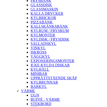
FRYSBÄNK
GLASSDISK
GLASSMASKIN
KALLA DRYCKER
KYLBRICKOR
PIZZABÄNK
KALLSKÄNKSBÄNK
KYLRUM / FRYSRUM
KYLMONTER
KYLDISK / FRYSDISK
SALLADSKYL
VINKYL
ISKROSS
VÄGGKYL
EXPONERINGSMONTER
ICKE KYLDA DISKAR
KYLHÄLL
MINIBAR
UPPRÄTTSTÅENDE SKÅP
KYLBRUNNAR
BARKYL
VÄRME
UGN
BUFFÈ - VÄRME
STEKBORD