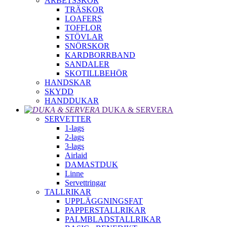
ARBETSSKOR
TRÄSKOR
LOAFERS
TOFFLOR
STÖVLAR
SNÖRSKOR
KARDBORRBAND
SANDALER
SKOTILLBEHÖR
HANDSKAR
SKYDD
HANDDUKAR
DUKA & SERVERA
SERVETTER
1-lags
2-lags
3-lags
Airlaid
DAMASTDUK
Linne
Servettringar
TALLRIKAR
UPPLÄGGNINGSFAT
PAPPERSTALLRIKAR
PALMBLADSTALLRIKAR