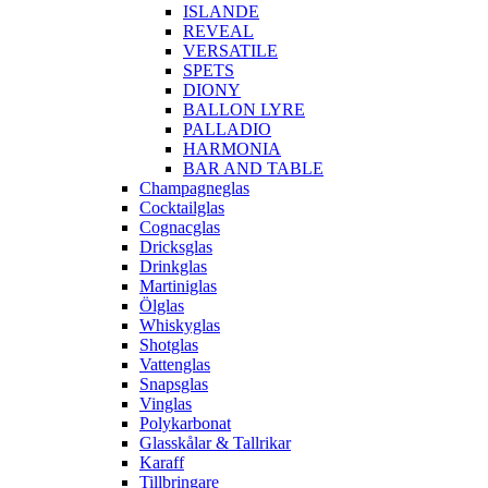
ISLANDE
REVEAL
VERSATILE
SPETS
DIONY
BALLON LYRE
PALLADIO
HARMONIA
BAR AND TABLE
Champagneglas
Cocktailglas
Cognacglas
Dricksglas
Drinkglas
Martiniglas
Ölglas
Whiskyglas
Shotglas
Vattenglas
Snapsglas
Vinglas
Polykarbonat
Glasskålar & Tallrikar
Karaff
Tillbringare