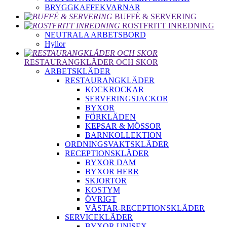
BRYGGKAFFEKVARNAR
BUFFÉ & SERVERING
ROSTFRITT INREDNING
NEUTRALA ARBETSBORD
Hyllor
RESTAURANGKLÄDER OCH SKOR
ARBETSKLÄDER
RESTAURANGKLÄDER
KOCKROCKAR
SERVERINGSJACKOR
BYXOR
FÖRKLÄDEN
KEPSAR & MÖSSOR
BARNKOLLEKTION
ORDNINGSVAKTSKLÄDER
RECEPTIONSKLÄDER
BYXOR DAM
BYXOR HERR
SKJORTOR
KOSTYM
ÖVRIGT
VÄSTAR-RECEPTIONSKLÄDER
SERVICEKLÄDER
BYXOR UNISEX