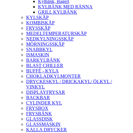
Kylbänk, Bageri
KYLBÄNK MED RÄNNA
GRILL KYLBÄNK
KYLSKÅP
KOMBISKÅP
FRYSSKÅP
MEDELTEMPERATURSKÅP
NEDKYLNINGSSKÅP
MÖRNINGSSKÅP
SNABBKYL
ISMASKIN
BARKYLBÄNK
BLAST CHILLER
BUFFÉ - KYLA
CHOKLADKYLMONTER
DRYCKESKYL / DRICKAKYL/ ÖLKYL /
VINKYL
DISPLAYFRYSAR
BACKBAR
CYLINDER KYL
FRYSBOX
FRYSBÄNK
GLASSDISK
GLASSMASKIN
KALLA DRYCKER