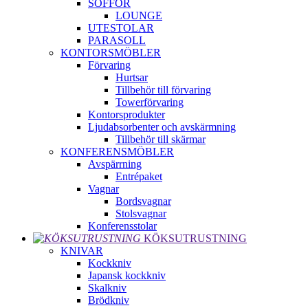
SOFFOR
LOUNGE
UTESTOLAR
PARASOLL
KONTORSMÖBLER
Förvaring
Hurtsar
Tillbehör till förvaring
Towerförvaring
Kontorsprodukter
Ljudabsorbenter och avskärmning
Tillbehör till skärmar
KONFERENSMÖBLER
Avspärrning
Entrépaket
Vagnar
Bordsvagnar
Stolsvagnar
Konferensstolar
KÖKSUTRUSTNING
KNIVAR
Kockkniv
Japansk kockkniv
Skalkniv
Brödkniv