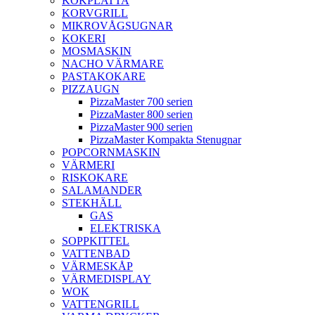
KOKPLATTA
KORVGRILL
MIKROVÅGSUGNAR
KOKERI
MOSMASKIN
NACHO VÄRMARE
PASTAKOKARE
PIZZAUGN
PizzaMaster 700 serien
PizzaMaster 800 serien
PizzaMaster 900 serien
PizzaMaster Kompakta Stenugnar
POPCORNMASKIN
VÄRMERI
RISKOKARE
SALAMANDER
STEKHÄLL
GAS
ELEKTRISKA
SOPPKITTEL
VATTENBAD
VÄRMESKÅP
VÄRMEDISPLAY
WOK
VATTENGRILL