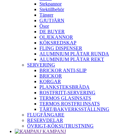
Stekpannor
Stektillbehör
Tänger
GJUTJÄRN
Ösor
DE BUYER
OLJEKANNOR
KÖKSREDSKAP
FLING DISPENSER
ALUMINIUM PLÅTAR RUNDA
ALUMINIUM PLÅTAR REKT
SERVERING
BRICKOR ANTI-SLIP
BRICKOR
KORGAR
PLANKSTEKSBRÄDA
ROSTFRITT-SERVERING
TERMOS GLASINSATS
TERMOS ROSTFRI INSATS
TÅRT/BAKVERKSSTÄLLNING
FLUGFÅNGARE
RESERVDELAR
ÖVRIGT-KÖKSUTRUSTNING
KAMPANJ