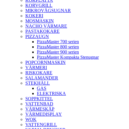
KOKPLATTA
KORVGRILL
MIKROVÅGSUGNAR
KOKERI
MOSMASKIN
NACHO VÄRMARE
PASTAKOKARE
PIZZAUGN
PizzaMaster 700 serien
PizzaMaster 800 serien
PizzaMaster 900 serien
PizzaMaster Kompakta Stenugnar
POPCORNMASKIN
VÄRMERI
RISKOKARE
SALAMANDER
STEKHÄLL
GAS
ELEKTRISKA
SOPPKITTEL
VATTENBAD
VÄRMESKÅP
VÄRMEDISPLAY
WOK
VATTENGRILL