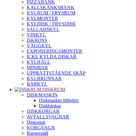
PIZZABÄNK
KALLSKÄNKSBÄNK
KYLRUM / FRYSRUM
KYLMONTER
KYLDISK / FRYSDISK
SALLADSKYL
VINKYL
ISKROSS
VÄGGKYL
EXPONERINGSMONTER
ICKE KYLDA DISKAR
KYLHÄLL
MINIBAR
UPPRÄTTSTÅENDE SKÅP
KYLBRUNNAR
BARKYL
DISKRUM
DISKMASKIN
Diskmaskin tillbehör
Diskbänkar
DISKKORGAR
AVFALLSVAGNAR
Diskomat
KORGVAGN
Rangerställ