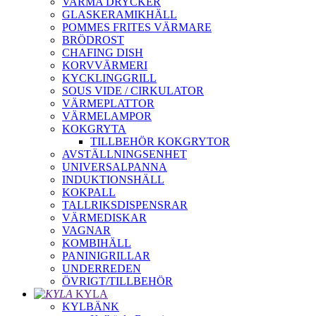
VARMA DRYCKER
GLASKERAMIKHÄLL
POMMES FRITES VÄRMARE
BRÖDROST
CHAFING DISH
KORVVÄRMERI
KYCKLINGGRILL
SOUS VIDE / CIRKULATOR
VÄRMEPLATTOR
VÄRMELAMPOR
KOKGRYTA
TILLBEHÖR KOKGRYTOR
AVSTÄLLNINGSENHET
UNIVERSALPANNA
INDUKTIONSHÄLL
KOKPALL
TALLRIKSDISPENSRAR
VÄRMEDISKAR
VAGNAR
KOMBIHÄLL
PANINIGRILLAR
UNDERREDEN
ÖVRIGT/TILLBEHÖR
KYLA
KYLBÄNK