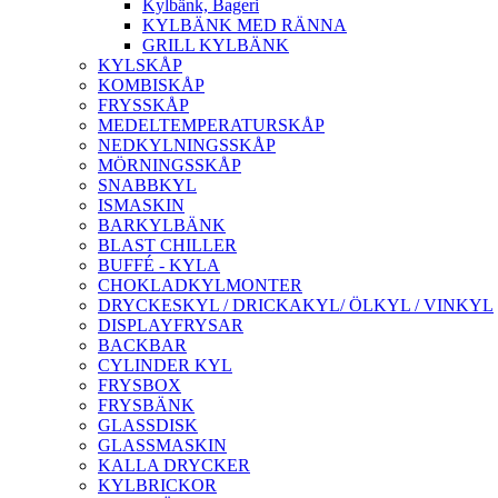
Kylbänk, Bageri
KYLBÄNK MED RÄNNA
GRILL KYLBÄNK
KYLSKÅP
KOMBISKÅP
FRYSSKÅP
MEDELTEMPERATURSKÅP
NEDKYLNINGSSKÅP
MÖRNINGSSKÅP
SNABBKYL
ISMASKIN
BARKYLBÄNK
BLAST CHILLER
BUFFÉ - KYLA
CHOKLADKYLMONTER
DRYCKESKYL / DRICKAKYL/ ÖLKYL / VINKYL
DISPLAYFRYSAR
BACKBAR
CYLINDER KYL
FRYSBOX
FRYSBÄNK
GLASSDISK
GLASSMASKIN
KALLA DRYCKER
KYLBRICKOR