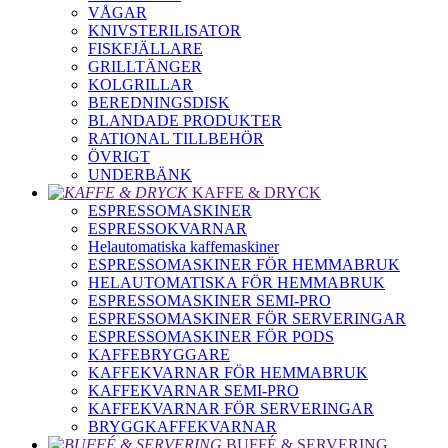
VÅGAR
KNIVSTERILISATOR
FISKFJÄLLARE
GRILLTÄNGER
KOLGRILLAR
BEREDNINGSDISK
BLANDADE PRODUKTER
RATIONAL TILLBEHÖR
ÖVRIGT
UNDERBÄNK
KAFFE & DRYCK
ESPRESSOMASKINER
ESPRESSOKVARNAR
Helautomatiska kaffemaskiner
ESPRESSOMASKINER FÖR HEMMABRUK
HELAUTOMATISKA FÖR HEMMABRUK
ESPRESSOMASKINER SEMI-PRO
ESPRESSOMASKINER FÖR SERVERINGAR
ESPRESSOMASKINER FÖR PODS
KAFFEBRYGGARE
KAFFEKVARNAR FÖR HEMMABRUK
KAFFEKVARNAR SEMI-PRO
KAFFEKVARNAR FÖR SERVERINGAR
BRYGGKAFFEKVARNAR
BUFFÉ & SERVERING