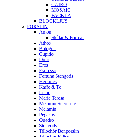
CAIRO
MOSAIC
FACKLA
BLOCKLJUS
PORSLIN
Amon
Skålar & Formar
Athos
Bologna
Cupido
Duro
Eros
Espresso
Fortuna Stengods
Herkules
Kaffe & Te
Letho
Maria Teresa
Melamin Servering
Melamin
Pegasus
Quadro
Stengods
Tillbehör Benporslin
Tillbehör Fältspat