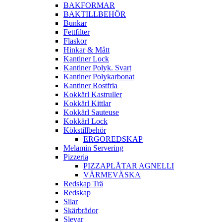
BAKFORMAR
BAKTILLBEHÖR
Bunkar
Fettfilter
Flaskor
Hinkar & Mått
Kantiner Lock
Kantiner Polyk. Svart
Kantiner Polykarbonat
Kantiner Rostfria
Kokkärl Kastruller
Kokkärl Kittlar
Kokkärl Sauteuse
Kokkärl Lock
Kökstillbehör
ERGOREDSKAP
Melamin Servering
Pizzeria
PIZZAPLÅTAR AGNELLI
VÄRMEVÄSKA
Redskap Trä
Redskap
Silar
Skärbrädor
Slevar