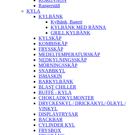
KORGVAGN
Rangerställ
KYLA
KYLBÄNK
Kylbänk, Bageri
KYLBÄNK MED RÄNNA
GRILL KYLBÄNK
KYLSKÅP
KOMBISKÅP
FRYSSKÅP
MEDELTEMPERATURSKÅP
NEDKYLNINGSSKÅP
MÖRNINGSSKÅP
SNABBKYL
ISMASKIN
BARKYLBÄNK
BLAST CHILLER
BUFFÉ - KYLA
CHOKLADKYLMONTER
DRYCKESKYL / DRICKAKYL/ ÖLKYL /
VINKYL
DISPLAYFRYSAR
BACKBAR
CYLINDER KYL
FRYSBOX