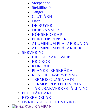
Stekpannor
Stektillbehör
Tänger
GJUTJÄRN
Ösor
DE BUYER
OLJEKANNOR
KÖKSREDSKAP
FLING DISPENSER
ALUMINIUM PLÅTAR RUNDA
ALUMINIUM PLÅTAR REKT
SERVERING
BRICKOR ANTI-SLIP
BRICKOR
KORGAR
PLANKSTEKSBRÄDA
ROSTFRITT-SERVERING
TERMOS GLASINSATS
TERMOS ROSTFRI INSATS
TÅRT/BAKVERKSSTÄLLNING
FLUGFÅNGARE
RESERVDELAR
ÖVRIGT-KÖKSUTRUSTNING
KAMPANJ