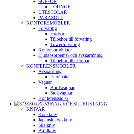
SOFFOR
LOUNGE
UTESTOLAR
PARASOLL
KONTORSMÖBLER
Förvaring
Hurtsar
Tillbehör till förvaring
Towerförvaring
Kontorsprodukter
Ljudabsorbenter och avskärmning
Tillbehör till skärmar
KONFERENSMÖBLER
Avspärrning
Entrépaket
Vagnar
Bordsvagnar
Stolsvagnar
Konferensstolar
KÖKSUTRUSTNING
KNIVAR
Kockkniv
Japansk kockkniv
Skalkniv
Brödkniv