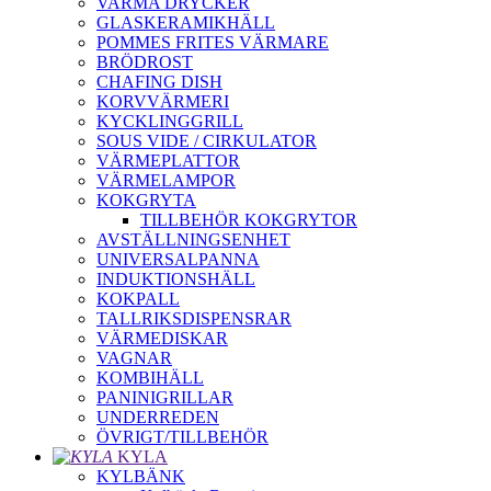
VARMA DRYCKER
GLASKERAMIKHÄLL
POMMES FRITES VÄRMARE
BRÖDROST
CHAFING DISH
KORVVÄRMERI
KYCKLINGGRILL
SOUS VIDE / CIRKULATOR
VÄRMEPLATTOR
VÄRMELAMPOR
KOKGRYTA
TILLBEHÖR KOKGRYTOR
AVSTÄLLNINGSENHET
UNIVERSALPANNA
INDUKTIONSHÄLL
KOKPALL
TALLRIKSDISPENSRAR
VÄRMEDISKAR
VAGNAR
KOMBIHÄLL
PANINIGRILLAR
UNDERREDEN
ÖVRIGT/TILLBEHÖR
KYLA
KYLBÄNK