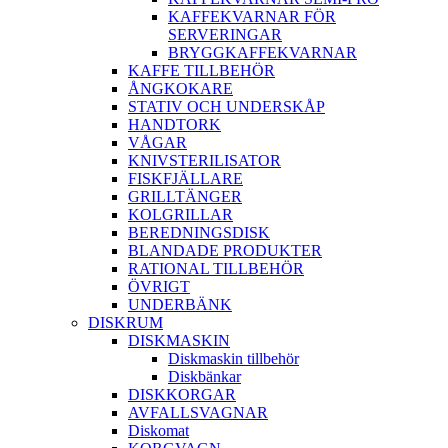
KAFFEKVARNAR FÖR
SERVERINGAR
BRYGGKAFFEKVARNAR
KAFFE TILLBEHÖR
ÅNGKOKARE
STATIV OCH UNDERSKÅP
HANDTORK
VÅGAR
KNIVSTERILISATOR
FISKFJÄLLARE
GRILLTÄNGER
KOLGRILLAR
BEREDNINGSDISK
BLANDADE PRODUKTER
RATIONAL TILLBEHÖR
ÖVRIGT
UNDERBÄNK
DISKRUM
DISKMASKIN
Diskmaskin tillbehör
Diskbänkar
DISKKORGAR
AVFALLSVAGNAR
Diskomat