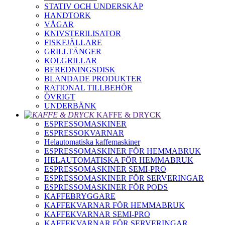
STATIV OCH UNDERSKÅP
HANDTORK
VÅGAR
KNIVSTERILISATOR
FISKFJÄLLARE
GRILLTÄNGER
KOLGRILLAR
BEREDNINGSDISK
BLANDADE PRODUKTER
RATIONAL TILLBEHÖR
ÖVRIGT
UNDERBÄNK
KAFFE & DRYCK
ESPRESSOMASKINER
ESPRESSOKVARNAR
Helautomatiska kaffemaskiner
ESPRESSOMASKINER FÖR HEMMABRUK
HELAUTOMATISKA FÖR HEMMABRUK
ESPRESSOMASKINER SEMI-PRO
ESPRESSOMASKINER FÖR SERVERINGAR
ESPRESSOMASKINER FÖR PODS
KAFFEBRYGGARE
KAFFEKVARNAR FÖR HEMMABRUK
KAFFEKVARNAR SEMI-PRO
KAFFEKVARNAR FÖR SERVERINGAR