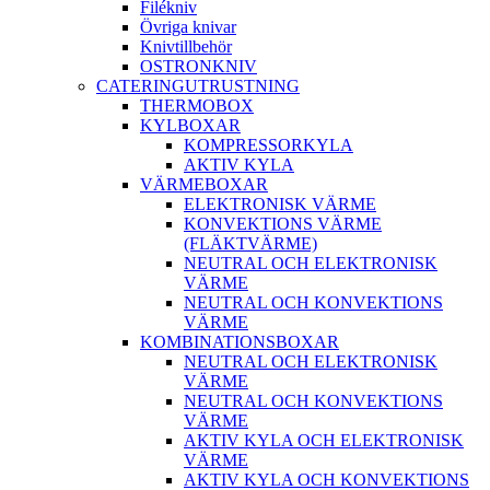
Filékniv
Övriga knivar
Knivtillbehör
OSTRONKNIV
CATERINGUTRUSTNING
THERMOBOX
KYLBOXAR
KOMPRESSORKYLA
AKTIV KYLA
VÄRMEBOXAR
ELEKTRONISK VÄRME
KONVEKTIONS VÄRME
(FLÄKTVÄRME)
NEUTRAL OCH ELEKTRONISK
VÄRME
NEUTRAL OCH KONVEKTIONS
VÄRME
KOMBINATIONSBOXAR
NEUTRAL OCH ELEKTRONISK
VÄRME
NEUTRAL OCH KONVEKTIONS
VÄRME
AKTIV KYLA OCH ELEKTRONISK
VÄRME
AKTIV KYLA OCH KONVEKTIONS