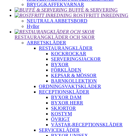
BRYGGKAFFEKVARNAR
BUFFÉ & SERVERING
ROSTFRITT INREDNING
NEUTRALA ARBETSBORD
Hyllor
RESTAURANGKLÄDER OCH SKOR
ARBETSKLÄDER
RESTAURANGKLÄDER
KOCKROCKAR
SERVERINGSJACKOR
BYXOR
FÖRKLÄDEN
KEPSAR & MÖSSOR
BARNKOLLEKTION
ORDNINGSVAKTSKLÄDER
RECEPTIONSKLÄDER
BYXOR DAM
BYXOR HERR
SKJORTOR
KOSTYM
ÖVRIGT
VÄSTAR-RECEPTIONSKLÄDER
SERVICEKLÄDER
BYXOR UNISEX