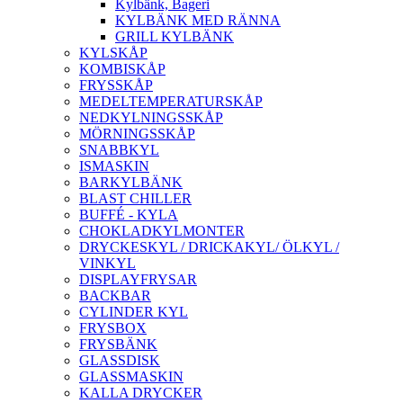
Kylbänk, Bageri
KYLBÄNK MED RÄNNA
GRILL KYLBÄNK
KYLSKÅP
KOMBISKÅP
FRYSSKÅP
MEDELTEMPERATURSKÅP
NEDKYLNINGSSKÅP
MÖRNINGSSKÅP
SNABBKYL
ISMASKIN
BARKYLBÄNK
BLAST CHILLER
BUFFÉ - KYLA
CHOKLADKYLMONTER
DRYCKESKYL / DRICKAKYL/ ÖLKYL /
VINKYL
DISPLAYFRYSAR
BACKBAR
CYLINDER KYL
FRYSBOX
FRYSBÄNK
GLASSDISK
GLASSMASKIN
KALLA DRYCKER