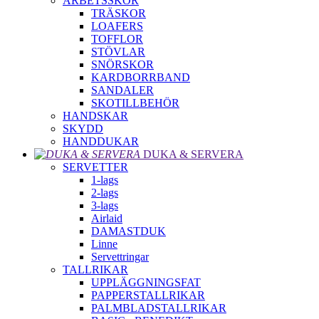
ARBETSSKOR
TRÄSKOR
LOAFERS
TOFFLOR
STÖVLAR
SNÖRSKOR
KARDBORRBAND
SANDALER
SKOTILLBEHÖR
HANDSKAR
SKYDD
HANDDUKAR
DUKA & SERVERA
SERVETTER
1-lags
2-lags
3-lags
Airlaid
DAMASTDUK
Linne
Servettringar
TALLRIKAR
UPPLÄGGNINGSFAT
PAPPERSTALLRIKAR
PALMBLADSTALLRIKAR