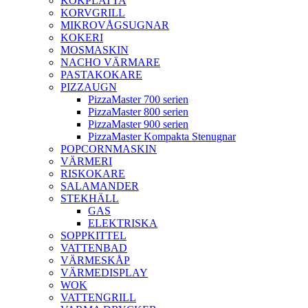
KOKPLATTA
KORVGRILL
MIKROVÅGSUGNAR
KOKERI
MOSMASKIN
NACHO VÄRMARE
PASTAKOKARE
PIZZAUGN
PizzaMaster 700 serien
PizzaMaster 800 serien
PizzaMaster 900 serien
PizzaMaster Kompakta Stenugnar
POPCORNMASKIN
VÄRMERI
RISKOKARE
SALAMANDER
STEKHÄLL
GAS
ELEKTRISKA
SOPPKITTEL
VATTENBAD
VÄRMESKÅP
VÄRMEDISPLAY
WOK
VATTENGRILL