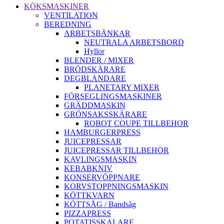
KÖKSMASKINER
VENTILATION
BEREDNING
ARBETSBÄNKAR
NEUTRALA ARBETSBORD
Hyllor
BLENDER / MIXER
BRÖDSKÄRARE
DEGBLANDARE
PLANETARY MIXER
FÖRSEGLINGSMASKINER
GRÄDDMASKIN
GRÖNSAKSSKÄRARE
ROBOT COUPE TILLBEHOR
HAMBURGERPRESS
JUICEPRESSAR
JUICEPRESSAR TILLBEHÖR
KAVLINGSMASKIN
KEBABKNIV
KONSERVÖPPNARE
KORVSTOPPNINGSMASKIN
KÖTTKVARN
KÖTTSÅG / Bandsåg
PIZZAPRESS
POTATISSKALARE