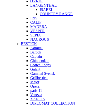
ÖVRIG
LANGENTHAL
ISABEL
COUNTRY RANGE
IRIS
CALIF
MADERA
VESPER
SEPIA
NACROUS
BESTICK
Admiral
Barock
Captain
Chippendale
Coffee Shops
Galant
Gammal Svensk
Grillbestick
Major
Opera
paris-11
Venezia
XANTIA
DIPLOMAT COLLECTION