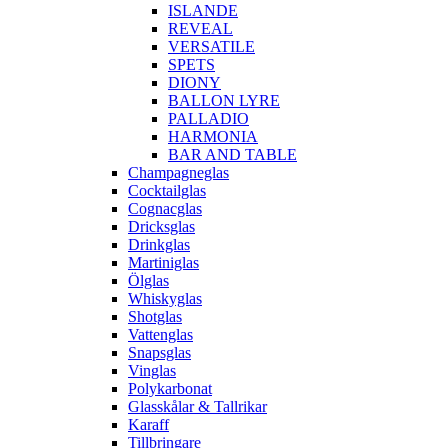
ISLANDE
REVEAL
VERSATILE
SPETS
DIONY
BALLON LYRE
PALLADIO
HARMONIA
BAR AND TABLE
Champagneglas
Cocktailglas
Cognacglas
Dricksglas
Drinkglas
Martiniglas
Ölglas
Whiskyglas
Shotglas
Vattenglas
Snapsglas
Vinglas
Polykarbonat
Glasskålar & Tallrikar
Karaff
Tillbringare