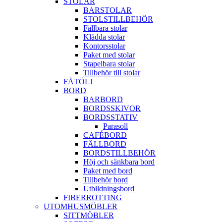
STOLAR
BARSTOLAR
STOLSTILLBEHÖR
Fällbara stolar
Klädda stolar
Kontorsstolar
Paket med stolar
Stapelbara stolar
Tillbehör till stolar
FÅTÖLJ
BORD
BARBORD
BORDSSKIVOR
BORDSSTATIV
Parasoll
CAFÉBORD
FÄLLBORD
BORDSTILLBEHÖR
Höj och sänkbara bord
Paket med bord
Tillbehör bord
Utbildningsbord
FIBERROTTING
UTOMHUSMÖBLER
SITTMÖBLER