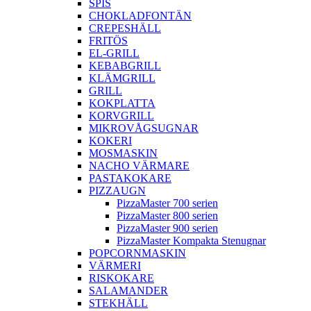
SPIS
CHOKLADFONTÄN
CREPESHÄLL
FRITÖS
EL-GRILL
KEBABGRILL
KLÄMGRILL
GRILL
KOKPLATTA
KORVGRILL
MIKROVÅGSUGNAR
KOKERI
MOSMASKIN
NACHO VÄRMARE
PASTAKOKARE
PIZZAUGN
PizzaMaster 700 serien
PizzaMaster 800 serien
PizzaMaster 900 serien
PizzaMaster Kompakta Stenugnar
POPCORNMASKIN
VÄRMERI
RISKOKARE
SALAMANDER
STEKHÄLL