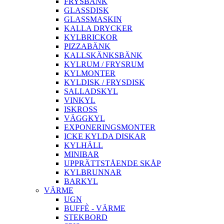
FRYSBÄNK
GLASSDISK
GLASSMASKIN
KALLA DRYCKER
KYLBRICKOR
PIZZABÄNK
KALLSKÄNKSBÄNK
KYLRUM / FRYSRUM
KYLMONTER
KYLDISK / FRYSDISK
SALLADSKYL
VINKYL
ISKROSS
VÄGGKYL
EXPONERINGSMONTER
ICKE KYLDA DISKAR
KYLHÄLL
MINIBAR
UPPRÄTTSTÅENDE SKÅP
KYLBRUNNAR
BARKYL
VÄRME
UGN
BUFFÈ - VÄRME
STEKBORD