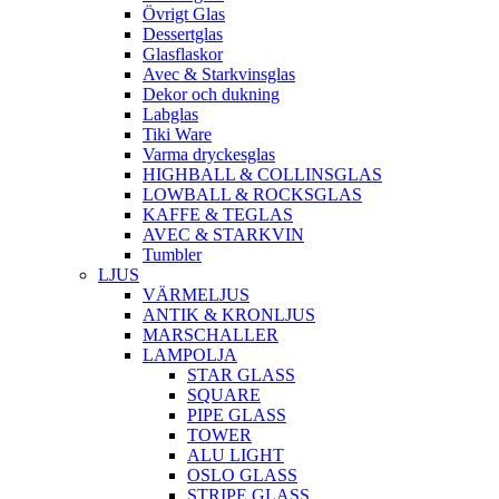
Övrigt Glas
Dessertglas
Glasflaskor
Avec & Starkvinsglas
Dekor och dukning
Labglas
Tiki Ware
Varma dryckesglas
HIGHBALL & COLLINSGLAS
LOWBALL & ROCKSGLAS
KAFFE & TEGLAS
AVEC & STARKVIN
Tumbler
LJUS
VÄRMELJUS
ANTIK & KRONLJUS
MARSCHALLER
LAMPOLJA
STAR GLASS
SQUARE
PIPE GLASS
TOWER
ALU LIGHT
OSLO GLASS
STRIPE GLASS