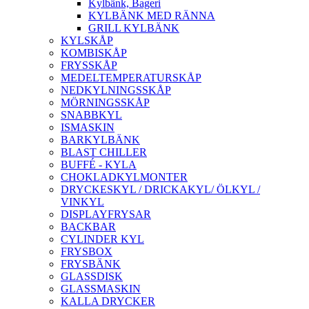
Kylbänk, Bageri
KYLBÄNK MED RÄNNA
GRILL KYLBÄNK
KYLSKÅP
KOMBISKÅP
FRYSSKÅP
MEDELTEMPERATURSKÅP
NEDKYLNINGSSKÅP
MÖRNINGSSKÅP
SNABBKYL
ISMASKIN
BARKYLBÄNK
BLAST CHILLER
BUFFÉ - KYLA
CHOKLADKYLMONTER
DRYCKESKYL / DRICKAKYL/ ÖLKYL /
VINKYL
DISPLAYFRYSAR
BACKBAR
CYLINDER KYL
FRYSBOX
FRYSBÄNK
GLASSDISK
GLASSMASKIN
KALLA DRYCKER