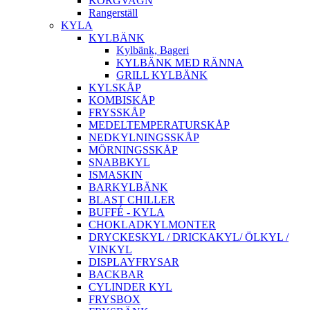
KORGVAGN
Rangerställ
KYLA
KYLBÄNK
Kylbänk, Bageri
KYLBÄNK MED RÄNNA
GRILL KYLBÄNK
KYLSKÅP
KOMBISKÅP
FRYSSKÅP
MEDELTEMPERATURSKÅP
NEDKYLNINGSSKÅP
MÖRNINGSSKÅP
SNABBKYL
ISMASKIN
BARKYLBÄNK
BLAST CHILLER
BUFFÉ - KYLA
CHOKLADKYLMONTER
DRYCKESKYL / DRICKAKYL/ ÖLKYL /
VINKYL
DISPLAYFRYSAR
BACKBAR
CYLINDER KYL
FRYSBOX