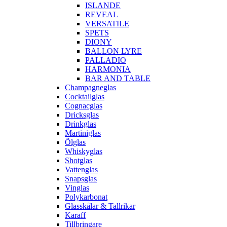
ISLANDE
REVEAL
VERSATILE
SPETS
DIONY
BALLON LYRE
PALLADIO
HARMONIA
BAR AND TABLE
Champagneglas
Cocktailglas
Cognacglas
Dricksglas
Drinkglas
Martiniglas
Ölglas
Whiskyglas
Shotglas
Vattenglas
Snapsglas
Vinglas
Polykarbonat
Glasskålar & Tallrikar
Karaff
Tillbringare