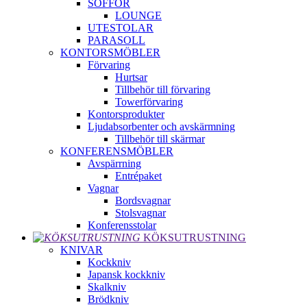
SOFFOR
LOUNGE
UTESTOLAR
PARASOLL
KONTORSMÖBLER
Förvaring
Hurtsar
Tillbehör till förvaring
Towerförvaring
Kontorsprodukter
Ljudabsorbenter och avskärmning
Tillbehör till skärmar
KONFERENSMÖBLER
Avspärrning
Entrépaket
Vagnar
Bordsvagnar
Stolsvagnar
Konferensstolar
KÖKSUTRUSTNING
KNIVAR
Kockkniv
Japansk kockkniv
Skalkniv
Brödkniv