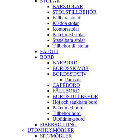
STOLAR
BARSTOLAR
STOLSTILLBEHÖR
Fällbara stolar
Klädda stolar
Kontorsstolar
Paket med stolar
Stapelbara stolar
Tillbehör till stolar
FÅTÖLJ
BORD
BARBORD
BORDSSKIVOR
BORDSSTATIV
Parasoll
CAFÉBORD
FÄLLBORD
BORDSTILLBEHÖR
Höj och sänkbara bord
Paket med bord
Tillbehör bord
Utbildningsbord
FIBERROTTING
UTOMHUSMÖBLER
SITTMÖBLER