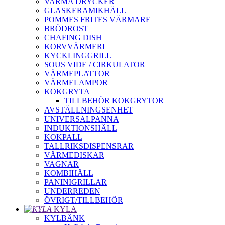
VARMA DRYCKER
GLASKERAMIKHÄLL
POMMES FRITES VÄRMARE
BRÖDROST
CHAFING DISH
KORVVÄRMERI
KYCKLINGGRILL
SOUS VIDE / CIRKULATOR
VÄRMEPLATTOR
VÄRMELAMPOR
KOKGRYTA
TILLBEHÖR KOKGRYTOR
AVSTÄLLNINGSENHET
UNIVERSALPANNA
INDUKTIONSHÄLL
KOKPALL
TALLRIKSDISPENSRAR
VÄRMEDISKAR
VAGNAR
KOMBIHÄLL
PANINIGRILLAR
UNDERREDEN
ÖVRIGT/TILLBEHÖR
KYLA
KYLBÄNK