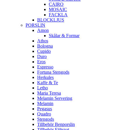
CAIRO
MOSAIC
FACKLA
BLOCKLJUS
PORSLIN
Amon
Skålar & Formar
Athos
Bologna
Cupido
Duro
Eros
Espresso
Fortuna Stengods
Herkules
Kaffe & Te
Letho
Maria Teresa
Melamin Servering
Melamin
Pegasus
Quadro
Stengods
Tillbehör Benporslin
Tillbehör Fältspat