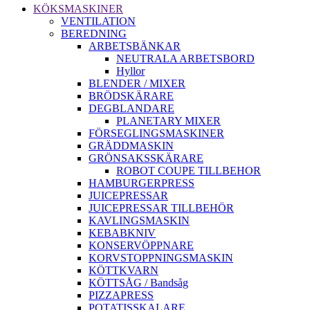
KÖKSMASKINER
VENTILATION
BEREDNING
ARBETSBÄNKAR
NEUTRALA ARBETSBORD
Hyllor
BLENDER / MIXER
BRÖDSKÄRARE
DEGBLANDARE
PLANETARY MIXER
FÖRSEGLINGSMASKINER
GRÄDDMASKIN
GRÖNSAKSSKÄRARE
ROBOT COUPE TILLBEHOR
HAMBURGERPRESS
JUICEPRESSAR
JUICEPRESSAR TILLBEHÖR
KAVLINGSMASKIN
KEBABKNIV
KONSERVÖPPNARE
KORVSTOPPNINGSMASKIN
KÖTTKVARN
KÖTTSÅG / Bandsåg
PIZZAPRESS
POTATISSKALARE