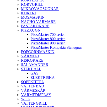
KOKPLATTA
KORVGRILL
MIKROVÅGSUGNAR
KOKERI
MOSMASKIN
NACHO VÄRMARE
PASTAKOKARE
PIZZAUGN
PizzaMaster 700 serien
PizzaMaster 800 serien
PizzaMaster 900 serien
PizzaMaster Kompakta Stenugnar
POPCORNMASKIN
VÄRMERI
RISKOKARE
SALAMANDER
STEKHÄLL
GAS
ELEKTRISKA
SOPPKITTEL
VATTENBAD
VÄRMESKÅP
VÄRMEDISPLAY
WOK
VATTENGRILL