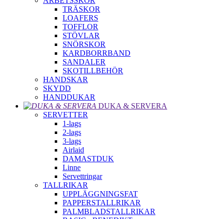
ARBETSSKOR
TRÄSKOR
LOAFERS
TOFFLOR
STÖVLAR
SNÖRSKOR
KARDBORRBAND
SANDALER
SKOTILLBEHÖR
HANDSKAR
SKYDD
HANDDUKAR
DUKA & SERVERA
SERVETTER
1-lags
2-lags
3-lags
Airlaid
DAMASTDUK
Linne
Servettringar
TALLRIKAR
UPPLÄGGNINGSFAT
PAPPERSTALLRIKAR
PALMBLADSTALLRIKAR