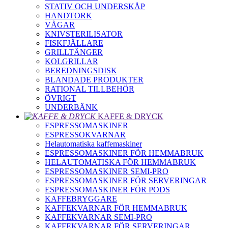
STATIV OCH UNDERSKÅP
HANDTORK
VÅGAR
KNIVSTERILISATOR
FISKFJÄLLARE
GRILLTÄNGER
KOLGRILLAR
BEREDNINGSDISK
BLANDADE PRODUKTER
RATIONAL TILLBEHÖR
ÖVRIGT
UNDERBÄNK
KAFFE & DRYCK
ESPRESSOMASKINER
ESPRESSOKVARNAR
Helautomatiska kaffemaskiner
ESPRESSOMASKINER FÖR HEMMABRUK
HELAUTOMATISKA FÖR HEMMABRUK
ESPRESSOMASKINER SEMI-PRO
ESPRESSOMASKINER FÖR SERVERINGAR
ESPRESSOMASKINER FÖR PODS
KAFFEBRYGGARE
KAFFEKVARNAR FÖR HEMMABRUK
KAFFEKVARNAR SEMI-PRO
KAFFEKVARNAR FÖR SERVERINGAR