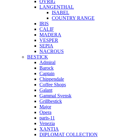
ÖVRIG
LANGENTHAL
ISABEL
COUNTRY RANGE
IRIS
CALIF
MADERA
VESPER
SEPIA
NACROUS
BESTICK
Admiral
Barock
Captain
Chippendale
Coffee Shops
Galant
Gammal Svensk
Grillbestick
Major
Opera
paris-11
Venezia
XANTIA
DIPLOMAT COLLECTION