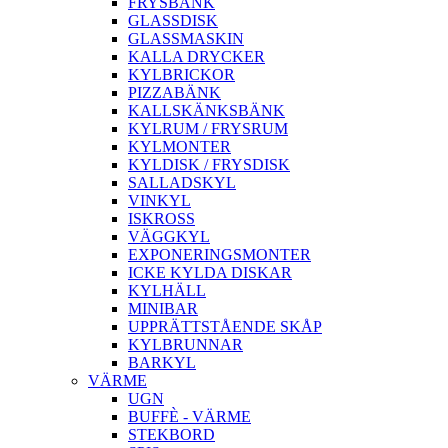
FRYSBÄNK
GLASSDISK
GLASSMASKIN
KALLA DRYCKER
KYLBRICKOR
PIZZABÄNK
KALLSKÄNKSBÄNK
KYLRUM / FRYSRUM
KYLMONTER
KYLDISK / FRYSDISK
SALLADSKYL
VINKYL
ISKROSS
VÄGGKYL
EXPONERINGSMONTER
ICKE KYLDA DISKAR
KYLHÄLL
MINIBAR
UPPRÄTTSTÅENDE SKÅP
KYLBRUNNAR
BARKYL
VÄRME
UGN
BUFFÈ - VÄRME
STEKBORD