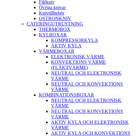
Filékniv
Övriga knivar
Knivtillbehör
OSTRONKNIV
CATERINGUTRUSTNING
THERMOBOX
KYLBOXAR
KOMPRESSORKYLA
AKTIV KYLA
VÄRMEBOXAR
ELEKTRONISK VÄRME
KONVEKTIONS VÄRME
(FLÄKTVÄRME)
NEUTRAL OCH ELEKTRONISK
VÄRME
NEUTRAL OCH KONVEKTIONS
VÄRME
KOMBINATIONSBOXAR
NEUTRAL OCH ELEKTRONISK
VÄRME
NEUTRAL OCH KONVEKTIONS
VÄRME
AKTIV KYLA OCH ELEKTRONISK
VÄRME
AKTIV KYLA OCH KONVEKTIONS