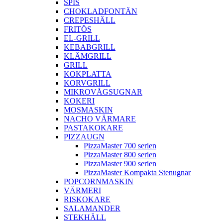
SPIS
CHOKLADFONTÄN
CREPESHÄLL
FRITÖS
EL-GRILL
KEBABGRILL
KLÄMGRILL
GRILL
KOKPLATTA
KORVGRILL
MIKROVÅGSUGNAR
KOKERI
MOSMASKIN
NACHO VÄRMARE
PASTAKOKARE
PIZZAUGN
PizzaMaster 700 serien
PizzaMaster 800 serien
PizzaMaster 900 serien
PizzaMaster Kompakta Stenugnar
POPCORNMASKIN
VÄRMERI
RISKOKARE
SALAMANDER
STEKHÄLL