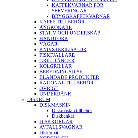
KAFFEKVARNAR FÖR
SERVERINGAR
BRYGGKAFFEKVARNAR
KAFFE TILLBEHÖR
ÅNGKOKARE
STATIV OCH UNDERSKÅP
HANDTORK
VÅGAR
KNIVSTERILISATOR
FISKFJÄLLARE
GRILLTÄNGER
KOLGRILLAR
BEREDNINGSDISK
BLANDADE PRODUKTER
RATIONAL TILLBEHÖR
ÖVRIGT
UNDERBÄNK
DISKRUM
DISKMASKIN
Diskmaskin tillbehör
Diskbänkar
DISKKORGAR
AVFALLSVAGNAR
Diskomat