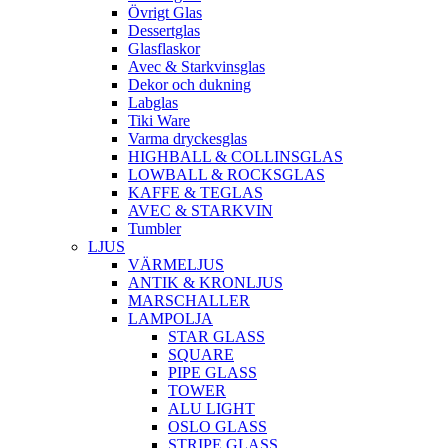
Övrigt Glas
Dessertglas
Glasflaskor
Avec & Starkvinsglas
Dekor och dukning
Labglas
Tiki Ware
Varma dryckesglas
HIGHBALL & COLLINSGLAS
LOWBALL & ROCKSGLAS
KAFFE & TEGLAS
AVEC & STARKVIN
Tumbler
LJUS
VÄRMELJUS
ANTIK & KRONLJUS
MARSCHALLER
LAMPOLJA
STAR GLASS
SQUARE
PIPE GLASS
TOWER
ALU LIGHT
OSLO GLASS
STRIPE GLASS