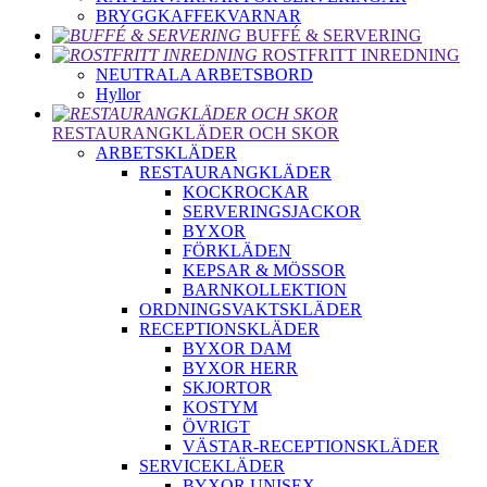
BRYGGKAFFEKVARNAR
BUFFÉ & SERVERING
ROSTFRITT INREDNING
NEUTRALA ARBETSBORD
Hyllor
RESTAURANGKLÄDER OCH SKOR
ARBETSKLÄDER
RESTAURANGKLÄDER
KOCKROCKAR
SERVERINGSJACKOR
BYXOR
FÖRKLÄDEN
KEPSAR & MÖSSOR
BARNKOLLEKTION
ORDNINGSVAKTSKLÄDER
RECEPTIONSKLÄDER
BYXOR DAM
BYXOR HERR
SKJORTOR
KOSTYM
ÖVRIGT
VÄSTAR-RECEPTIONSKLÄDER
SERVICEKLÄDER
BYXOR UNISEX