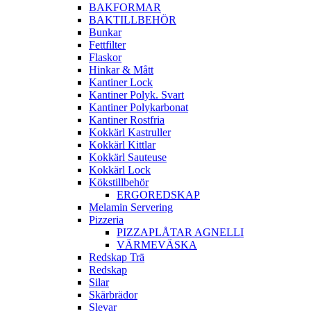
BAKFORMAR
BAKTILLBEHÖR
Bunkar
Fettfilter
Flaskor
Hinkar & Mått
Kantiner Lock
Kantiner Polyk. Svart
Kantiner Polykarbonat
Kantiner Rostfria
Kokkärl Kastruller
Kokkärl Kittlar
Kokkärl Sauteuse
Kokkärl Lock
Kökstillbehör
ERGOREDSKAP
Melamin Servering
Pizzeria
PIZZAPLÅTAR AGNELLI
VÄRMEVÄSKA
Redskap Trä
Redskap
Silar
Skärbrädor
Slevar