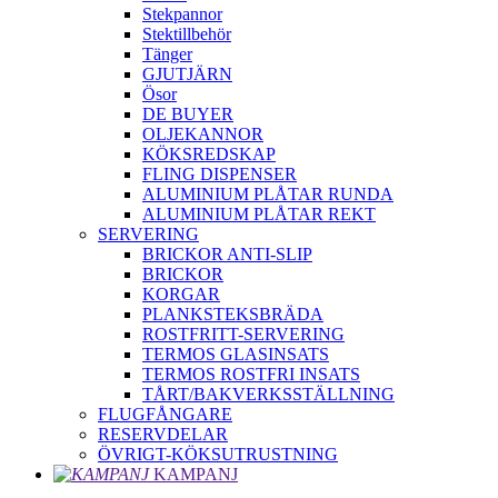
Stekpannor
Stektillbehör
Tänger
GJUTJÄRN
Ösor
DE BUYER
OLJEKANNOR
KÖKSREDSKAP
FLING DISPENSER
ALUMINIUM PLÅTAR RUNDA
ALUMINIUM PLÅTAR REKT
SERVERING
BRICKOR ANTI-SLIP
BRICKOR
KORGAR
PLANKSTEKSBRÄDA
ROSTFRITT-SERVERING
TERMOS GLASINSATS
TERMOS ROSTFRI INSATS
TÅRT/BAKVERKSSTÄLLNING
FLUGFÅNGARE
RESERVDELAR
ÖVRIGT-KÖKSUTRUSTNING
KAMPANJ