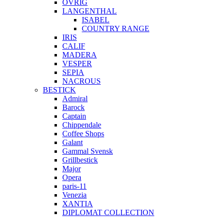
ÖVRIG
LANGENTHAL
ISABEL
COUNTRY RANGE
IRIS
CALIF
MADERA
VESPER
SEPIA
NACROUS
BESTICK
Admiral
Barock
Captain
Chippendale
Coffee Shops
Galant
Gammal Svensk
Grillbestick
Major
Opera
paris-11
Venezia
XANTIA
DIPLOMAT COLLECTION