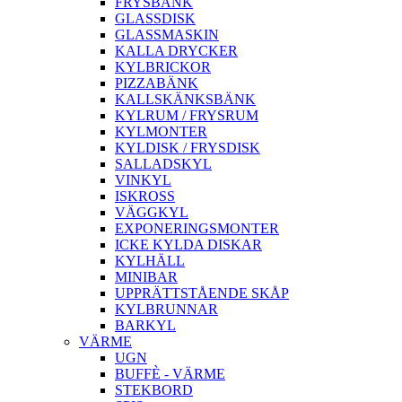
FRYSBÄNK
GLASSDISK
GLASSMASKIN
KALLA DRYCKER
KYLBRICKOR
PIZZABÄNK
KALLSKÄNKSBÄNK
KYLRUM / FRYSRUM
KYLMONTER
KYLDISK / FRYSDISK
SALLADSKYL
VINKYL
ISKROSS
VÄGGKYL
EXPONERINGSMONTER
ICKE KYLDA DISKAR
KYLHÄLL
MINIBAR
UPPRÄTTSTÅENDE SKÅP
KYLBRUNNAR
BARKYL
VÄRME
UGN
BUFFÈ - VÄRME
STEKBORD