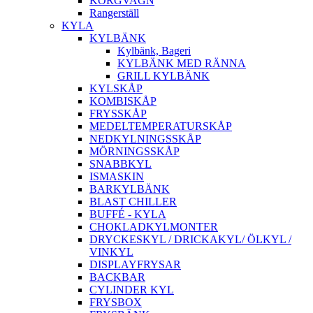
KORGVAGN
Rangerställ
KYLA
KYLBÄNK
Kylbänk, Bageri
KYLBÄNK MED RÄNNA
GRILL KYLBÄNK
KYLSKÅP
KOMBISKÅP
FRYSSKÅP
MEDELTEMPERATURSKÅP
NEDKYLNINGSSKÅP
MÖRNINGSSKÅP
SNABBKYL
ISMASKIN
BARKYLBÄNK
BLAST CHILLER
BUFFÉ - KYLA
CHOKLADKYLMONTER
DRYCKESKYL / DRICKAKYL/ ÖLKYL /
VINKYL
DISPLAYFRYSAR
BACKBAR
CYLINDER KYL
FRYSBOX