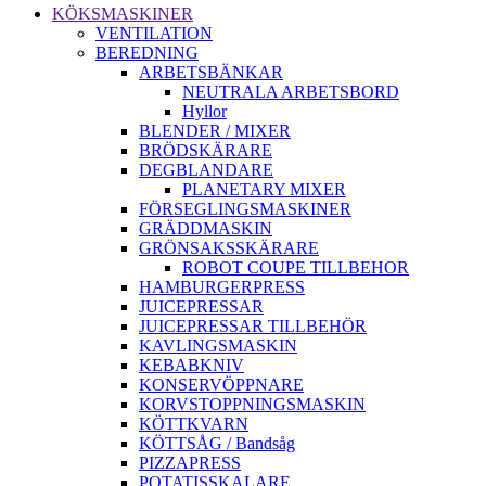
KÖKSMASKINER
VENTILATION
BEREDNING
ARBETSBÄNKAR
NEUTRALA ARBETSBORD
Hyllor
BLENDER / MIXER
BRÖDSKÄRARE
DEGBLANDARE
PLANETARY MIXER
FÖRSEGLINGSMASKINER
GRÄDDMASKIN
GRÖNSAKSSKÄRARE
ROBOT COUPE TILLBEHOR
HAMBURGERPRESS
JUICEPRESSAR
JUICEPRESSAR TILLBEHÖR
KAVLINGSMASKIN
KEBABKNIV
KONSERVÖPPNARE
KORVSTOPPNINGSMASKIN
KÖTTKVARN
KÖTTSÅG / Bandsåg
PIZZAPRESS
POTATISSKALARE