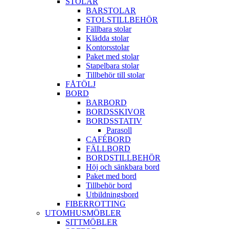
STOLAR
BARSTOLAR
STOLSTILLBEHÖR
Fällbara stolar
Klädda stolar
Kontorsstolar
Paket med stolar
Stapelbara stolar
Tillbehör till stolar
FÅTÖLJ
BORD
BARBORD
BORDSSKIVOR
BORDSSTATIV
Parasoll
CAFÉBORD
FÄLLBORD
BORDSTILLBEHÖR
Höj och sänkbara bord
Paket med bord
Tillbehör bord
Utbildningsbord
FIBERROTTING
UTOMHUSMÖBLER
SITTMÖBLER