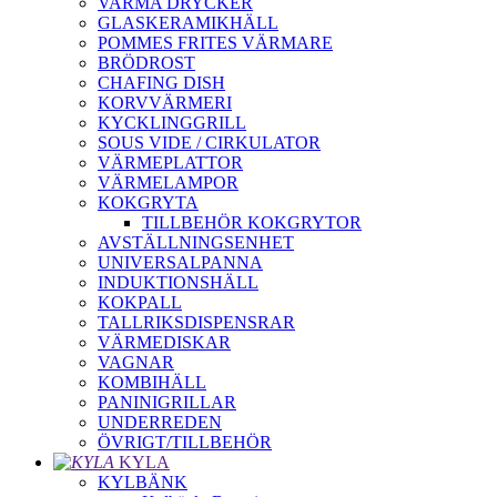
VARMA DRYCKER
GLASKERAMIKHÄLL
POMMES FRITES VÄRMARE
BRÖDROST
CHAFING DISH
KORVVÄRMERI
KYCKLINGGRILL
SOUS VIDE / CIRKULATOR
VÄRMEPLATTOR
VÄRMELAMPOR
KOKGRYTA
TILLBEHÖR KOKGRYTOR
AVSTÄLLNINGSENHET
UNIVERSALPANNA
INDUKTIONSHÄLL
KOKPALL
TALLRIKSDISPENSRAR
VÄRMEDISKAR
VAGNAR
KOMBIHÄLL
PANINIGRILLAR
UNDERREDEN
ÖVRIGT/TILLBEHÖR
KYLA
KYLBÄNK