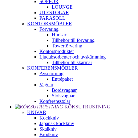
SOFFOR
LOUNGE
UTESTOLAR
PARASOLL
KONTORSMÖBLER
Förvaring
Hurtsar
Tillbehör till förvaring
Towerförvaring
Kontorsprodukter
Ljudabsorbenter och avskärmning
Tillbehör till skärmar
KONFERENSMÖBLER
Avspärrning
Entrépaket
Vagnar
Bordsvagnar
Stolsvagnar
Konferensstolar
KÖKSUTRUSTNING
KNIVAR
Kockkniv
Japansk kockkniv
Skalkniv
Brödkniv