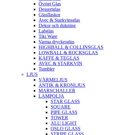
Övrigt Glas
Dessertglas
Glasflaskor
Avec & Starkvinsglas
Dekor och dukning
Labglas
Tiki Ware
Varma dryckesglas
HIGHBALL & COLLINSGLAS
LOWBALL & ROCKSGLAS
KAFFE & TEGLAS
AVEC & STARKVIN
Tumbler
LJUS
VÄRMELJUS
ANTIK & KRONLJUS
MARSCHALLER
LAMPOLJA
STAR GLASS
SQUARE
PIPE GLASS
TOWER
ALU LIGHT
OSLO GLASS
STRIPE GLASS