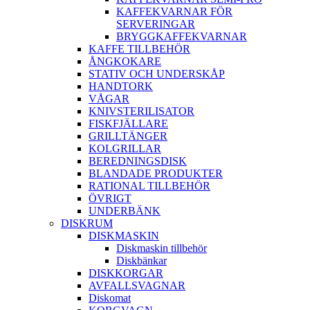
KAFFEKVARNAR FÖR
SERVERINGAR
BRYGGKAFFEKVARNAR
KAFFE TILLBEHÖR
ÅNGKOKARE
STATIV OCH UNDERSKÅP
HANDTORK
VÅGAR
KNIVSTERILISATOR
FISKFJÄLLARE
GRILLTÄNGER
KOLGRILLAR
BEREDNINGSDISK
BLANDADE PRODUKTER
RATIONAL TILLBEHÖR
ÖVRIGT
UNDERBÄNK
DISKRUM
DISKMASKIN
Diskmaskin tillbehör
Diskbänkar
DISKKORGAR
AVFALLSVAGNAR
Diskomat