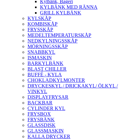
Kylbänk, Bageri
KYLBÄNK MED RÄNNA
GRILL KYLBÄNK
KYLSKÅP
KOMBISKÅP
FRYSSKÅP
MEDELTEMPERATURSKÅP
NEDKYLNINGSSKÅP
MÖRNINGSSKÅP
SNABBKYL
ISMASKIN
BARKYLBÄNK
BLAST CHILLER
BUFFÉ - KYLA
CHOKLADKYLMONTER
DRYCKESKYL / DRICKAKYL/ ÖLKYL /
VINKYL
DISPLAYFRYSAR
BACKBAR
CYLINDER KYL
FRYSBOX
FRYSBÄNK
GLASSDISK
GLASSMASKIN
KALLA DRYCKER