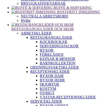
BRYGGKAFFEKVARNAR
BUFFÉ & SERVERING
ROSTFRITT INREDNING
NEUTRALA ARBETSBORD
Hyllor
RESTAURANGKLÄDER OCH SKOR
ARBETSKLÄDER
RESTAURANGKLÄDER
KOCKROCKAR
SERVERINGSJACKOR
BYXOR
FÖRKLÄDEN
KEPSAR & MÖSSOR
BARNKOLLEKTION
ORDNINGSVAKTSKLÄDER
RECEPTIONSKLÄDER
BYXOR DAM
BYXOR HERR
SKJORTOR
KOSTYM
ÖVRIGT
VÄSTAR-RECEPTIONSKLÄDER
SERVICEKLÄDER
BYXOR UNISEX