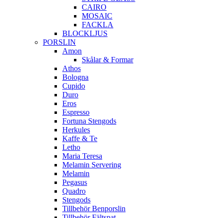
CAIRO
MOSAIC
FACKLA
BLOCKLJUS
PORSLIN
Amon
Skålar & Formar
Athos
Bologna
Cupido
Duro
Eros
Espresso
Fortuna Stengods
Herkules
Kaffe & Te
Letho
Maria Teresa
Melamin Servering
Melamin
Pegasus
Quadro
Stengods
Tillbehör Benporslin
Tillbehör Fältspat