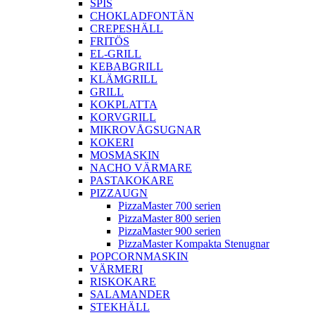
SPIS
CHOKLADFONTÄN
CREPESHÄLL
FRITÖS
EL-GRILL
KEBABGRILL
KLÄMGRILL
GRILL
KOKPLATTA
KORVGRILL
MIKROVÅGSUGNAR
KOKERI
MOSMASKIN
NACHO VÄRMARE
PASTAKOKARE
PIZZAUGN
PizzaMaster 700 serien
PizzaMaster 800 serien
PizzaMaster 900 serien
PizzaMaster Kompakta Stenugnar
POPCORNMASKIN
VÄRMERI
RISKOKARE
SALAMANDER
STEKHÄLL