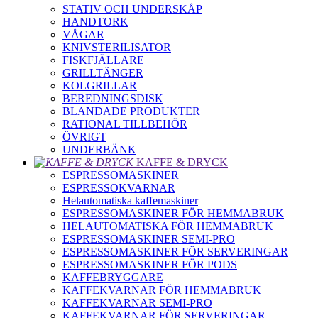
STATIV OCH UNDERSKÅP
HANDTORK
VÅGAR
KNIVSTERILISATOR
FISKFJÄLLARE
GRILLTÄNGER
KOLGRILLAR
BEREDNINGSDISK
BLANDADE PRODUKTER
RATIONAL TILLBEHÖR
ÖVRIGT
UNDERBÄNK
KAFFE & DRYCK
ESPRESSOMASKINER
ESPRESSOKVARNAR
Helautomatiska kaffemaskiner
ESPRESSOMASKINER FÖR HEMMABRUK
HELAUTOMATISKA FÖR HEMMABRUK
ESPRESSOMASKINER SEMI-PRO
ESPRESSOMASKINER FÖR SERVERINGAR
ESPRESSOMASKINER FÖR PODS
KAFFEBRYGGARE
KAFFEKVARNAR FÖR HEMMABRUK
KAFFEKVARNAR SEMI-PRO
KAFFEKVARNAR FÖR SERVERINGAR