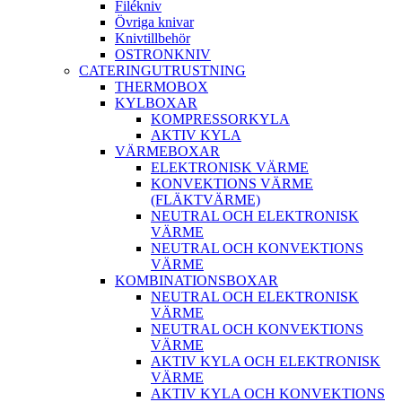
Filékniv
Övriga knivar
Knivtillbehör
OSTRONKNIV
CATERINGUTRUSTNING
THERMOBOX
KYLBOXAR
KOMPRESSORKYLA
AKTIV KYLA
VÄRMEBOXAR
ELEKTRONISK VÄRME
KONVEKTIONS VÄRME
(FLÄKTVÄRME)
NEUTRAL OCH ELEKTRONISK
VÄRME
NEUTRAL OCH KONVEKTIONS
VÄRME
KOMBINATIONSBOXAR
NEUTRAL OCH ELEKTRONISK
VÄRME
NEUTRAL OCH KONVEKTIONS
VÄRME
AKTIV KYLA OCH ELEKTRONISK
VÄRME
AKTIV KYLA OCH KONVEKTIONS