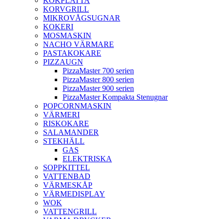
KOKPLATTA
KORVGRILL
MIKROVÅGSUGNAR
KOKERI
MOSMASKIN
NACHO VÄRMARE
PASTAKOKARE
PIZZAUGN
PizzaMaster 700 serien
PizzaMaster 800 serien
PizzaMaster 900 serien
PizzaMaster Kompakta Stenugnar
POPCORNMASKIN
VÄRMERI
RISKOKARE
SALAMANDER
STEKHÄLL
GAS
ELEKTRISKA
SOPPKITTEL
VATTENBAD
VÄRMESKÅP
VÄRMEDISPLAY
WOK
VATTENGRILL