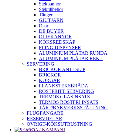
Stekpannor
Stektillbehör
Tänger
GJUTJÄRN
Ösor
DE BUYER
OLJEKANNOR
KÖKSREDSKAP
FLING DISPENSER
ALUMINIUM PLÅTAR RUNDA
ALUMINIUM PLÅTAR REKT
SERVERING
BRICKOR ANTI-SLIP
BRICKOR
KORGAR
PLANKSTEKSBRÄDA
ROSTFRITT-SERVERING
TERMOS GLASINSATS
TERMOS ROSTFRI INSATS
TÅRT/BAKVERKSSTÄLLNING
FLUGFÅNGARE
RESERVDELAR
ÖVRIGT-KÖKSUTRUSTNING
KAMPANJ