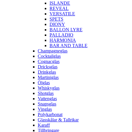
ISLANDE
REVEAL
VERSATILE
SPETS
DIONY
BALLON LYRE
PALLADIO
HARMONIA
BAR AND TABLE
Champagneglas
Cocktailglas
Cognacglas
Dricksglas
Drinkglas
Martiniglas
Ölglas
Whiskyglas
Shotglas
Vattenglas
Snapsglas
Vinglas
Polykarbonat
Glasskålar & Tallrikar
Karaff
Tillbringare