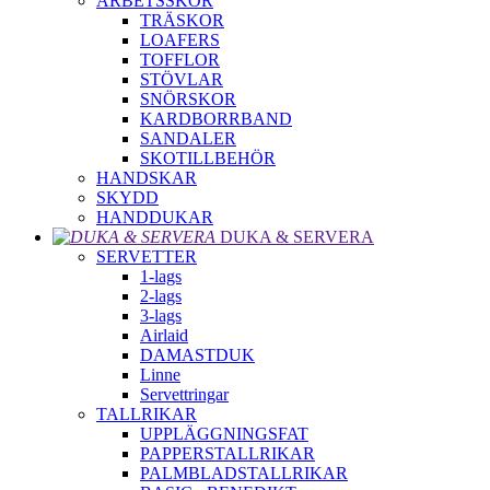
ARBETSSKOR
TRÄSKOR
LOAFERS
TOFFLOR
STÖVLAR
SNÖRSKOR
KARDBORRBAND
SANDALER
SKOTILLBEHÖR
HANDSKAR
SKYDD
HANDDUKAR
DUKA & SERVERA
SERVETTER
1-lags
2-lags
3-lags
Airlaid
DAMASTDUK
Linne
Servettringar
TALLRIKAR
UPPLÄGGNINGSFAT
PAPPERSTALLRIKAR
PALMBLADSTALLRIKAR