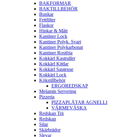
BAKFORMAR
BAKTILLBEHÖR
Bunkar
Fettfilter
Flaskor
Hinkar & Mått
Kantiner Lock
Kantiner Polyk. Svart
Kantiner Polykarbonat
Kantiner Rostfria
Kokkärl Kastruller
Kokkärl Kittlar
Kokkärl Sauteuse
Kokkärl Lock
Kökstillbehör
ERGOREDSKAP
Melamin Servering
Pizzeria
PIZZAPLÅTAR AGNELLI
VÄRMEVÄSKA
Redskap Trä
Redskap
Silar
Skärbrädor
Slevar